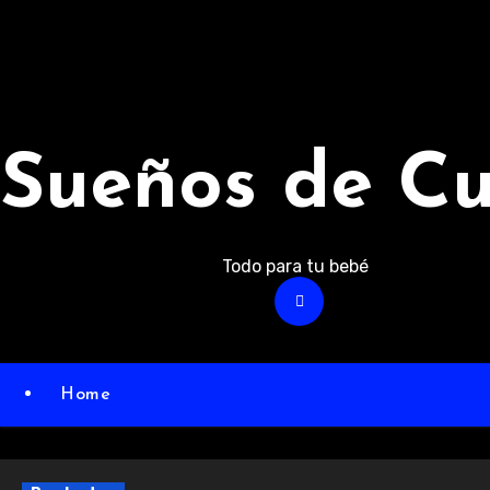
Ir
al
contenido
Sueños de C
Todo para tu bebé
Home