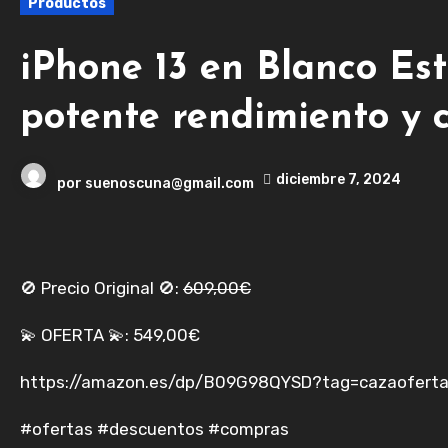
Productos
iPhone 13 en Blanco Es
potente rendimiento y
diciembre 7, 2024
por
suenoscuna@gmail.com
🚫 Precio Original 🚫:
609,00€
💫 OFERTA 💫: 549,00€
https://amazon.es/dp/B09G98QYSD?tag=cazaoferta
#ofertas #descuentos #compras