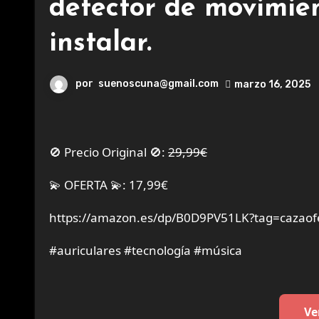
detector de movimien
instalar.
por
suenoscuna@gmail.com
marzo 16, 2025
🚫 Precio Original 🚫:
29,99€
💫 OFERTA 💫: 17,99€
https://amazon.es/dp/B0D9PV51LK?tag=cazaof
#auriculares #tecnología #música
Ve