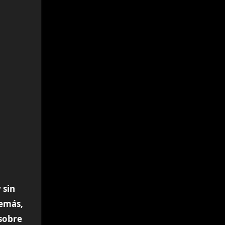
 sin
demás,
 sobre