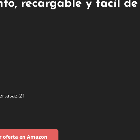
to, recargable y fácil de
ertasaz-21
r oferta en Amazon