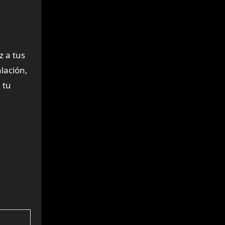
z a tus
alación,
 tu