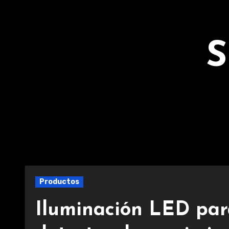
Ir
al
contenido
S
Productos
Iluminación LED par