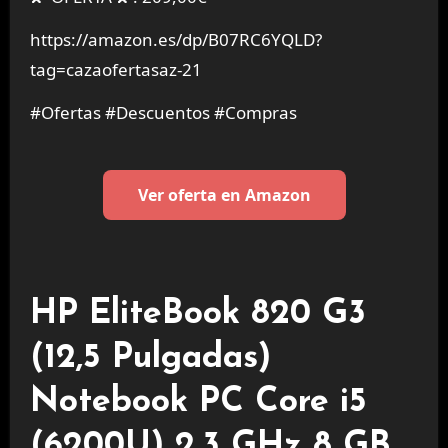
https://amazon.es/dp/B07RC6YQLD?
tag=cazaofertasaz-21
#Ofertas #Descuentos #Compras
Ver oferta en Amazon
HP EliteBook 820 G3
(12,5 Pulgadas)
Notebook PC Core i5
(6200U) 2,3 GHz 8 GB