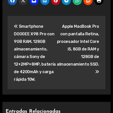
Navegación
Smartphone
Apple MacBook Pro
de
DOOGEE X98 Pro con
con pantalla Retina,
entradas
9GB RAM, 128GB
procesador Intel Core
almacenamiento,
i5, 8GB de RAM y
cámara Sony de
128GB de
12+2MP+8MP, batería
almacenamiento SSD.
de 4200mAh y carga
rápida 10W.
Entradas Relacionadas