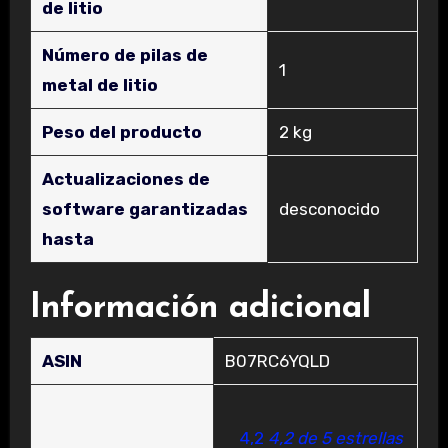
de litio
Número de pilas de
‎1
metal de litio
Peso del producto
‎2 kg
Actualizaciones de
software garantizadas
‎desconocido
hasta
Información adicional
ASIN
B07RC6YQLD
4,2
4,2 de 5 estrellas