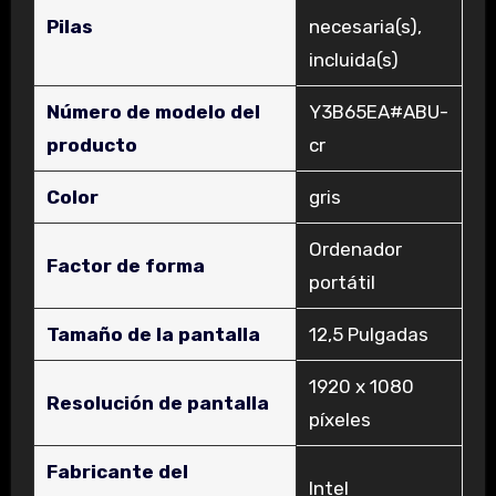
Pilas
necesaria(s),
incluida(s)
Número de modelo del
‎Y3B65EA#ABU-
producto
cr
Color
‎gris
‎Ordenador
Factor de forma
portátil
Tamaño de la pantalla
‎12,5 Pulgadas
‎1920 x 1080
Resolución de pantalla
píxeles
Fabricante del
‎Intel