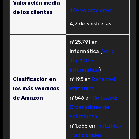
Valoración media
166 valoraciones
de los clientes
4,2 de 5 estrellas
nº25.791 en
Informática (
Ver el
Top 100 en
Informática
)
Clasificación en
nº195 en
Renewed:
los más vendidos
Portátiles
de Amazon
nº546 en
Renewed:
Ordenadores de
sobremesa
nº1.568 en
Portátiles
tradicionales