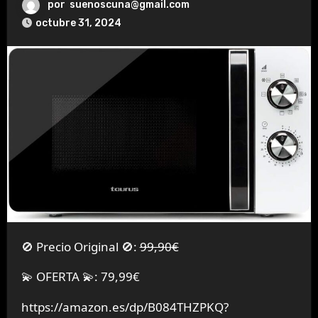
por
suenoscuna@gmail.com
octubre 31, 2024
🚫 Precio Original 🚫:
99,90€
💫 OFERTA 💫: 79,99€
https://amazon.es/dp/B084THZPKQ?