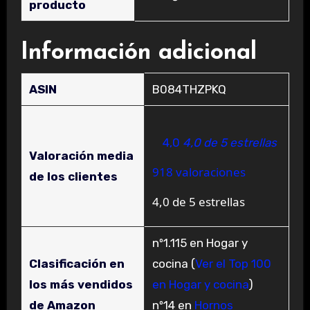
producto
Información adicional
ASIN
B084THZPKQ
4,0
4,0 de 5 estrellas
Valoración media
918 valoraciones
de los clientes
4,0 de 5 estrellas
nº1.115 en Hogar y
Clasificación en
cocina (
Ver el Top 100
los más vendidos
en Hogar y cocina
)
de Amazon
nº14 en
Hornos