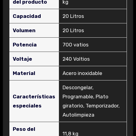
del producto
kg
Capacidad
‎20 Litros
Volumen
‎20 Litros
Potencia
‎700 vatios
Voltaje
‎240 Voltios
Material
‎Acero inoxidable
‎Descongelar,
Características
Programable, Plato
especiales
giratorio, Temporizador,
Autolimpieza
Peso del
‎11,8 kg