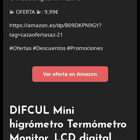
💫 OFERTA 💫: 9,99€
https://amazon.es/dp/B09DKPN9GY?
tag=cazaofertasaz-21
#Ofertas #Descuentos #Promociones
Ver oferta en Amazon
DIFCUL Mini
higrómetro Termómetro
Monitor, LCD digital