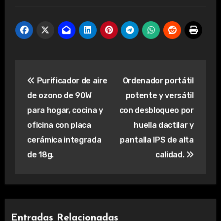
Navegación
Purificador de aire
Ordenador portátil
de
de ozono de 90W
potente y versátil
entradas
para hogar, cocina y
con desbloqueo por
oficina con placa
huella dactilar y
cerámica integrada
pantalla IPS de alta
de 18g.
calidad.
Entradas Relacionadas