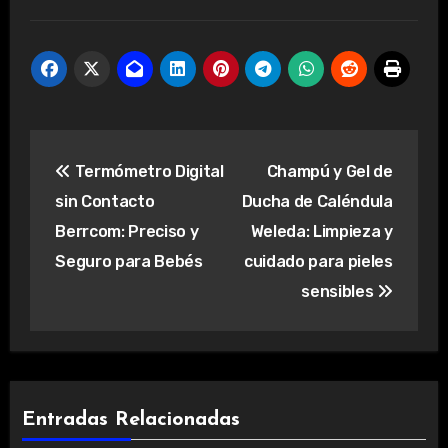
Navegación
Termómetro Digital
Champú y Gel de
de
sin Contacto
Ducha de Caléndula
entradas
Berrcom: Preciso y
Weleda: Limpieza y
Seguro para Bebés
cuidado para pieles
sensibles
Entradas Relacionadas