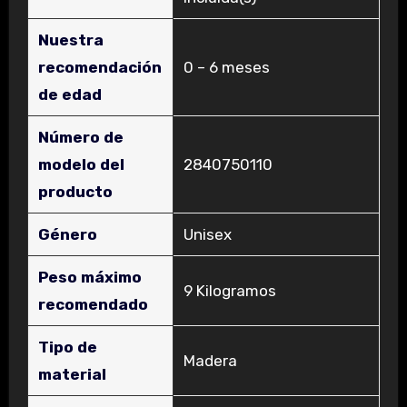
Nuestra
recomendación
‎0 – 6 meses
de edad
Número de
modelo del
‎2840750110
producto
Género
‎Unisex
Peso máximo
‎9 Kilogramos
recomendado
Tipo de
‎Madera
material