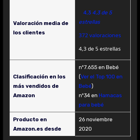
4,3
4,3 de 5
estrellas
Valoración media de
los clientes
372 valoraciones
4,3 de 5 estrellas
nº7.655 en Bebé
Clasificación en los
(
Ver el Top 100 en
más vendidos de
Bebé
)
Amazon
nº34 en
Hamacas
para bebé
Producto en
26 noviembre
Amazon.es desde
2020