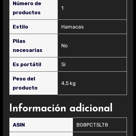
Número de
‎1
productos
Estilo
‎Hamacas
Pilas
‎No
necesarias
Es portátil
‎Sí
Peso del
‎4,5 kg
producto
Información adicional
ASIN
B08PCT5LT8