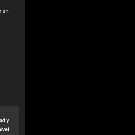
o en
dad y
ivel