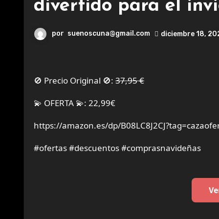
divertido para el invi
por
suenoscuna@gmail.com
diciembre 18, 2
🚫 Precio Original 🚫:
37,95 €
💫 OFERTA 💫: 22,99€
https://amazon.es/dp/B08LC8J2CJ?tag=cazaofe
#ofertas #descuentos #comprasnavideñas
Ve