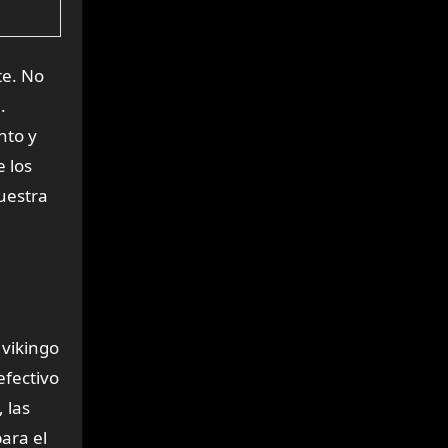
te. No
.
nto y
e los
muestra
e
 vikingo
efectivo
 las
ara el