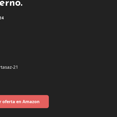
erno.
024
rtasaz-21
r oferta en Amazon