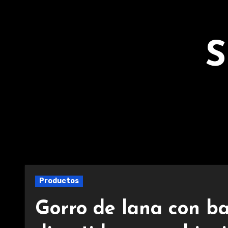
Ir
al
contenido
S
Productos
Gorro de lana con ba