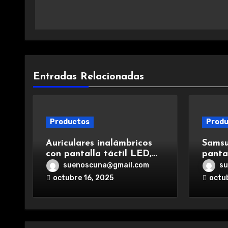
entradas
Entradas Relacionadas
Productos
Prod
Auriculares inalámbricos
Samsu
con pantalla táctil LED,
panta
Bluetooth 5.4, cancelación
poten
suenoscuna@gmail.com
su
de ruido, impermeables y
y car
octubre 16, 2025
octu
de larga duración.
exper