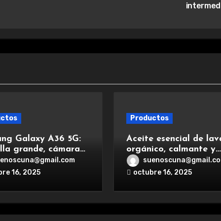
intermed
uctos
Productos
ng Galaxy A36 5G:
Aceite esencial de la
lla grande, cámara
orgánico, calmante y
te, batería duradera
relajante, ideal para
enoscuna@gmail.com
suenoscuna@gmail.c
ga rápida para una
aromaterapia.
bre 16, 2025
octubre 16, 2025
iencia premium.