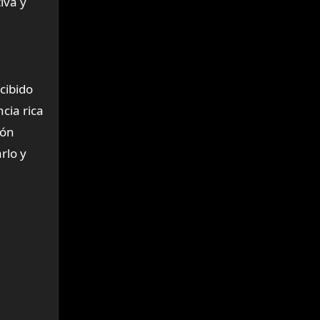
iva y
cibido
cia rica
ión
rlo y