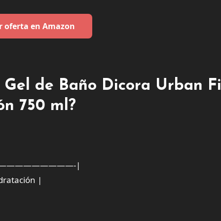
r oferta en Amazon
l Gel de Baño Dicora Urban Fi
ón 750 ml?
—————————-|
dratación |