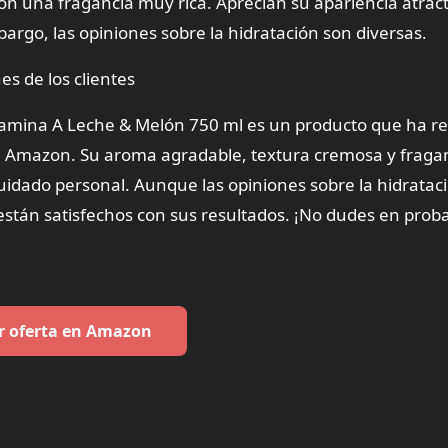
 una fragancia muy rica. Aprecian su apariencia atract
go, las opiniones sobre la hidratación son diversas.
es de los clientes
tamina A Leche & Melón 750 ml es un producto que ha re
en Amazon. Su aroma agradable, textura cremosa y fragan
cuidado personal. Aunque las opiniones sobre la hidratac
están satisfechos con sus resultados. ¡No dudes en proba
r oferta en Amazon