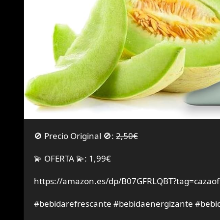
🚫 Precio Original 🚫:
2,50€
💫 OFERTA 💫: 1,99€
https://amazon.es/dp/B07GFRLQBT?tag=cazaof
#bebidarefrescante #bebidaenergizante #bebi