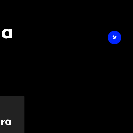
na
ara