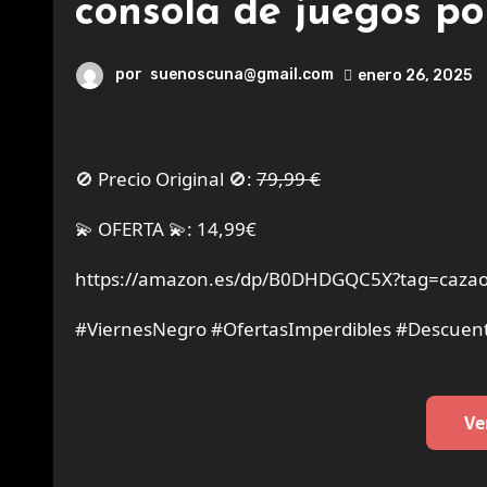
consola de juegos port
por
suenoscuna@gmail.com
enero 26, 2025
🚫 Precio Original 🚫:
79,99 €
💫 OFERTA 💫: 14,99€
https://amazon.es/dp/B0DHDGQC5X?tag=cazao
#ViernesNegro #OfertasImperdibles #Descuent
Ve