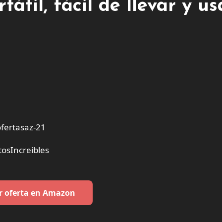
átil, fácil de llevar y us
fertasaz-21
osIncreibles
r oferta en Amazon