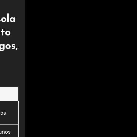
sola
nto
gos,
ios
gunos