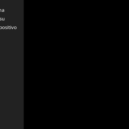
na
 su
positivo