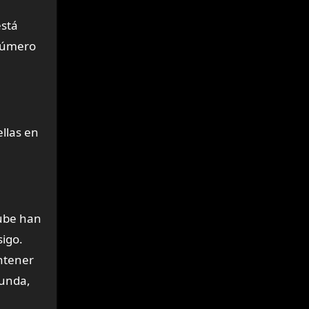
está
 número
llas en
Cube han
sigo.
ntener
funda,