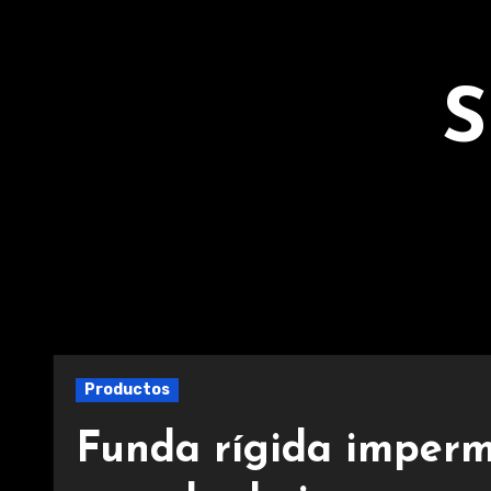
Ir
al
contenido
S
Productos
Funda rígida imperm