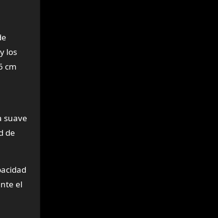
de
y los
 6 cm
a suave
d de
pacidad
nte el