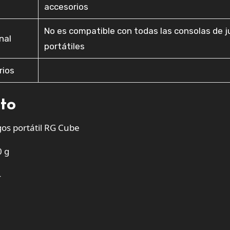
accesorios
No es compatible con todas las consolas de 
nal
portátiles
rios
cto
gos portátil RG Cube
0 g
4