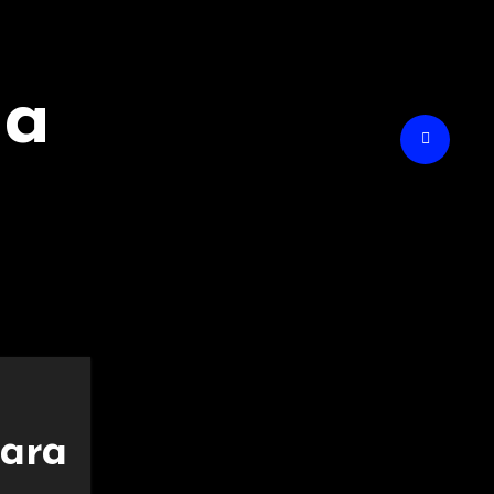
na
para