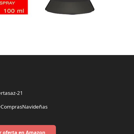
rtasaz-21
 #ComprasNavideñas
r oferta en Amazon