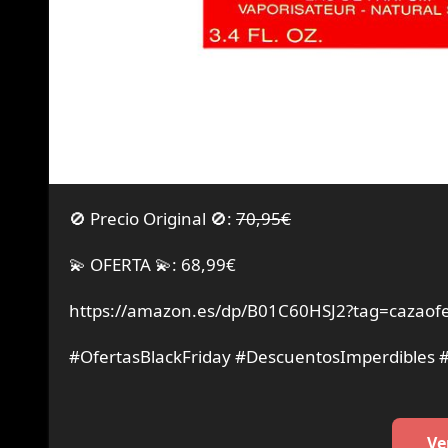
🚫 Precio Original 🚫:
70,95€
💫 OFERTA 💫: 68,99€
https://amazon.es/dp/B01C60HSJ2?tag=cazaofe
#OfertasBlackFriday #DescuentosImperdibles
Ve