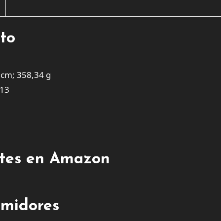
cto
 cm; 358,34 g
013
entes en Amazon
umidores