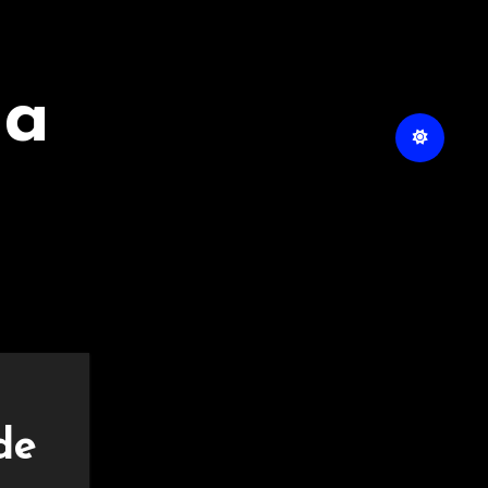
na
de