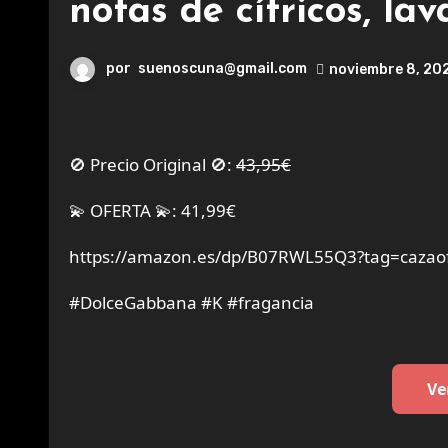
notas de cítricos, l
por
suenoscuna@gmail.com
noviembre 8, 20
🚫 Precio Original 🚫:
43,95€
💫 OFERTA 💫: 41,99€
https://amazon.es/dp/B07RWL55Q3?tag=cazaof
#DolceGabbana #K #fragancia
Ve