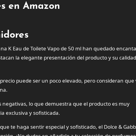
tes en Amazon
idores
bana K Eau de Toilete Vapo de 50 ml han quedado encant
tacan la elegante presentación del producto y su calida
recio puede ser un poco elevado, pero consideran que v
ona.
as negativas, lo que demuestra que el producto es muy
 exclusiva y sofisticada.
que te haga sentir especial y sofisticado, el Dolce & Gab
opción. ¡No dudes en añadirlo a tu colección de perfumes