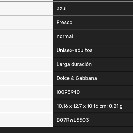
‎azul
‎Fresco
‎normal
‎Unisex-adultos
‎Larga duración
‎Dolce & Gabbana
‎I0098940
‎10,16 x 12,7 x 10,16 cm; 0,21 g
‎B07RWL55Q3