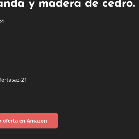
avanda y madera de cedro.
24
ertasaz-21
r oferta en Amazon