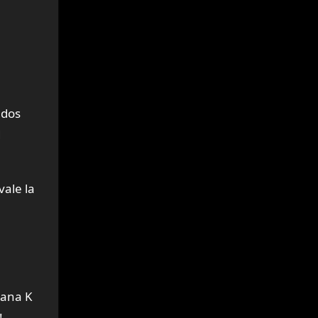
ados
d
ale la
bana K
!