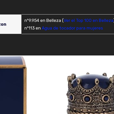
nº9.954 en Belleza (
Ver el Top 100 en Belleza
zon
nº113 en
Agua de tocador para mujeres