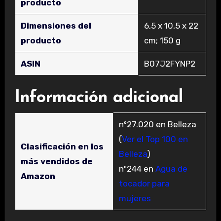
producto
Dimensiones del
‎6,5 x 10,5 x 22
producto
cm; 150 g
ASIN
‎B07J2FYNP2
Información adicional
nº27.020 en Belleza
(
Ver el Top 100 en
Clasificación en los
Belleza
)
más vendidos de
nº244 en
Agua de
Amazon
tocador para
mujeres