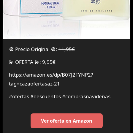
🚫 Precio Original 🚫:
11,95€
💫 OFERTA 💫: 9,95€
https://amazon.es/dp/B07J2FYNP2?
tag=cazaofertasaz-21
#ofertas #descuentos #comprasnavideñas
Ver oferta en Amazon