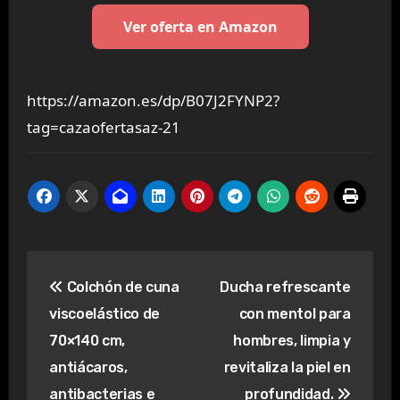
Ver oferta en Amazon
https://amazon.es/dp/B07J2FYNP2?
tag=cazaofertasaz-21
Navegación
Colchón de cuna
Ducha refrescante
de
viscoelástico de
con mentol para
entradas
70×140 cm,
hombres, limpia y
antiácaros,
revitaliza la piel en
antibacterias e
profundidad.