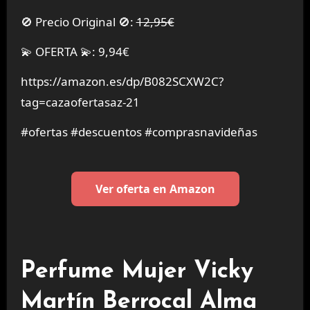
🚫 Precio Original 🚫:
12,95€
💫 OFERTA 💫: 9,94€
https://amazon.es/dp/B082SCXW2C?
tag=cazaofertasaz-21
#ofertas #descuentos #comprasnavideñas
Ver oferta en Amazon
Perfume Mujer Vicky
Martín Berrocal Alma