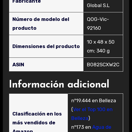
Fabricante
Global S.L
Número de modelo del
‎QOG-Vic-
producto
92160
‎10 x 48 x 50
Dimensiones del producto
cm; 340 g
ASIN
‎B082SCXW2C
Información adicional
nº19.444 en Belleza
(
Ver el Top 100 en
Clasificación en los
Belleza
)
más vendidos de
nº173 en
Agua de
Amazon