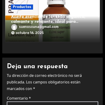
Productos
Aceite esencial de lavanda orgánico,
calmante y relajante, ideal para
aromaterapia.
suenoscuna@gmail.com
octubre 16, 2025
Deja una respuesta
Tu dirección de correo electrónico no será
publicada.
Los campos obligatorios están
marcados con
*
Comentario
*