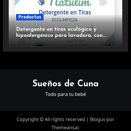
Productos
Detergente en tiras ecológico y
hipoalergénico para lavadora, con
suavizante incluido y fragancia de
lavanda.
Sueños de Cuna
Todo para tu bebé
Copyright © All rights reserved
|
Blogus
por
Themeansar
.