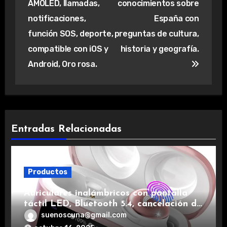
entradas
AMOLED, llamadas,
conocimientos sobre
notificaciones,
España con
función SOS, deporte,
preguntas de cultura,
compatible con iOS y
historia y geografía.
Android, Oro rosa.
Entradas Relacionadas
Productos
Auriculares inalámbricos con pantalla
táctil LED, Bluetooth 5.4, cancelación de
ruido, impermeables y de larga duración.
suenoscuna@gmail.com