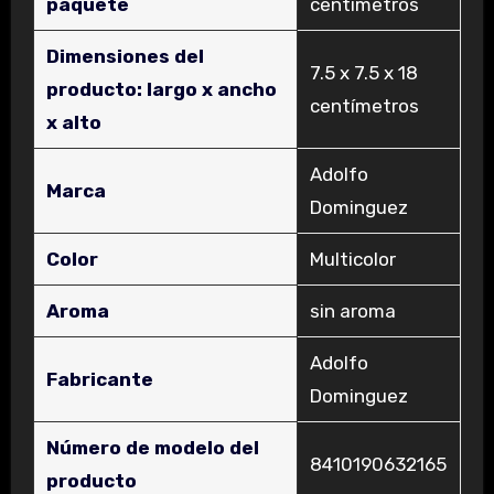
paquete
centímetros
Dimensiones del
‎7.5 x 7.5 x 18
producto: largo x ancho
centímetros
x alto
‎Adolfo
Marca
Dominguez
Color
‎Multicolor
Aroma
‎sin aroma
‎Adolfo
Fabricante
Dominguez
Número de modelo del
‎8410190632165
producto