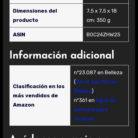
Dimensiones del
‎7,5 x 7,5 x 18
producto
cm; 350 g
ASIN
‎B0C24ZHW25
Información adicional
nº23.087 en Belleza
(
Ver el Top 100 en
Clasificación en los
Belleza
)
más vendidos de
nº361 en
Agua de
Amazon
perfume para
mujeres