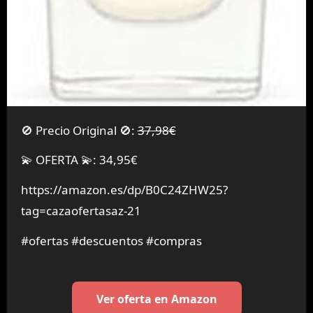
🚫 Precio Original 🚫:
37,98€
💫 OFERTA 💫: 34,95€
https://amazon.es/dp/B0C24ZHW25?
tag=cazaofertasaz-21
#ofertas #descuentos #compras
Ver oferta en Amazon