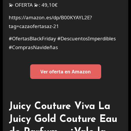
💫 OFERTA 💫: 49,10€
https://amazon.es/dp/B00KYAYL2E?
tag=cazaofertasaz-21
#OfertasBlackFriday #DescuentosImperdibles
#ComprasNavideñas
Ver oferta en Amazon
Juicy Couture Viva La
Juicy Gold Couture Eau