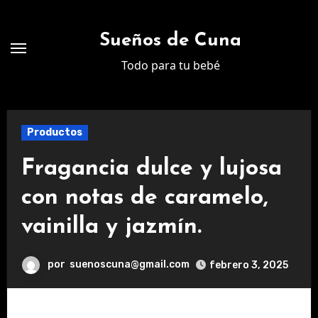
Ir
al
Sueños de Cuna
contenido
Todo para tu bebé
Productos
Fragancia dulce y lujosa
con notas de caramelo,
vainilla y jazmín.
por
suenoscuna@gmail.com
febrero 3, 2025