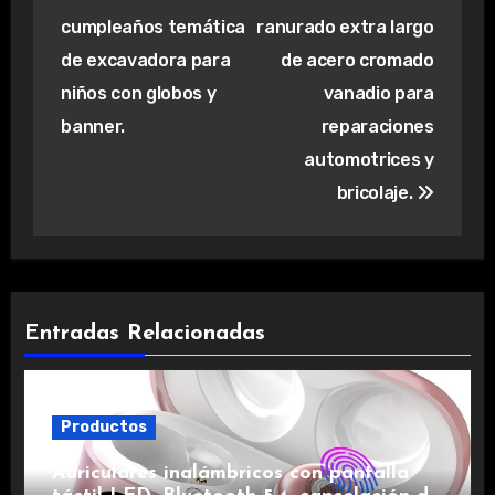
de
cumpleaños temática
ranurado extra largo
entradas
de excavadora para
de acero cromado
niños con globos y
vanadio para
banner.
reparaciones
automotrices y
bricolaje.
Entradas Relacionadas
Productos
Auriculares inalámbricos con pantalla