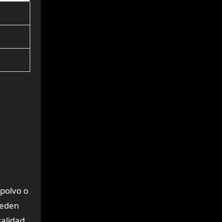
 polvo o
ueden
calidad