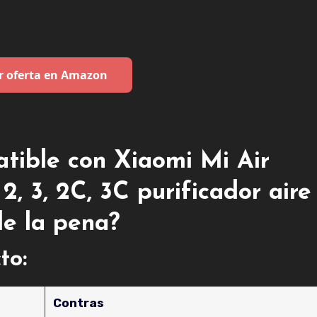
r oferta en Amazon
tible con Xiaomi Mi Air
 2, 3, 2C, 3C purificador aire
le la pena?
to:
Contras