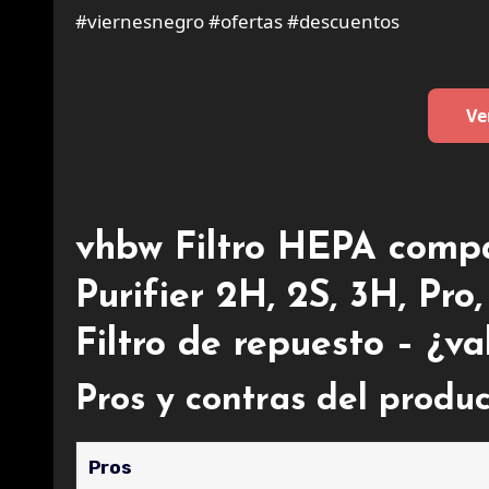
#viernesnegro #ofertas #descuentos
Ve
vhbw Filtro HEPA compa
Purifier 2H, 2S, 3H, Pro,
Filtro de repuesto – ¿va
Pros y contras del produc
Pros