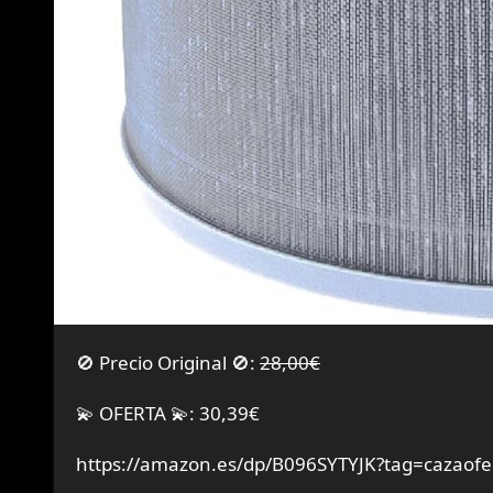
🚫 Precio Original 🚫:
28,00€
💫 OFERTA 💫: 30,39€
https://amazon.es/dp/B096SYTYJK?tag=cazaofe