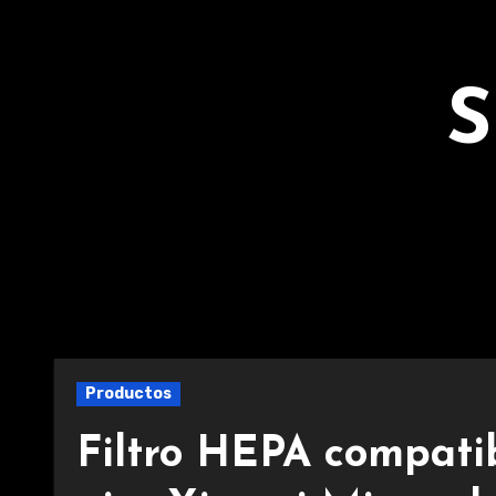
Ir
al
contenido
S
Productos
Filtro HEPA compatib