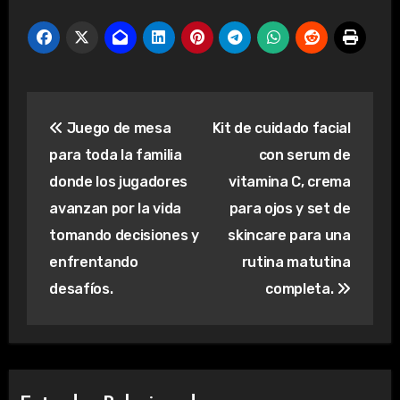
Navegación
Juego de mesa
Kit de cuidado facial
de
para toda la familia
con serum de
entradas
donde los jugadores
vitamina C, crema
avanzan por la vida
para ojos y set de
tomando decisiones y
skincare para una
enfrentando
rutina matutina
desafíos.
completa.