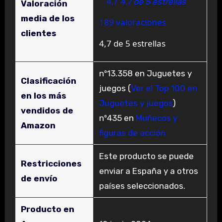
4,7
4,7 de 5 estrellas
Valoración
media de los
189 valoraciones
clientes
4,7 de 5 estrellas
nº13.358 en Juguetes y
Clasificación
juegos (
Ver el Top 100 en
en los más
Juguetes y juegos
)
vendidos de
nº435 en
Muñecos y
Amazon
figuras de acción
Este producto se puede
Restricciones
enviar a España y a otros
de envío
países seleccionados.
Producto en