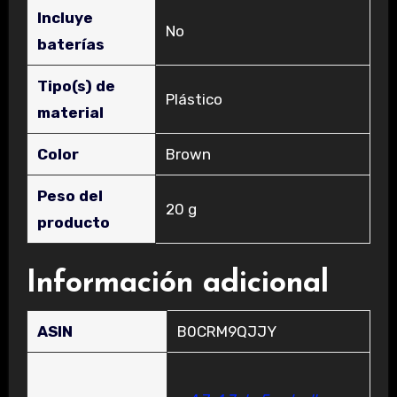
Incluye
‎No
baterías
Tipo(s) de
‎Plástico
material
Color
‎Brown
Peso del
‎20 g
producto
Información adicional
ASIN
B0CRM9QJJY