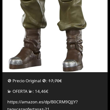
🚫 Precio Original 🚫:
17,70€
💫 OFERTA 💫: 14,46€
https://amazon.es/dp/B0CRM9QJJY?
tag=cazaofertasaz-21