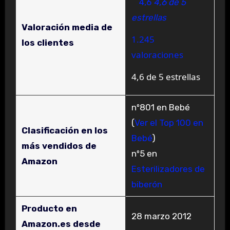
4,6
4,6 de 5
estrellas
Valoración media de
1.245
los clientes
valoraciones
4,6 de 5 estrellas
nº801 en Bebé
(
Ver el Top 100 en
Clasificación en los
Bebé
)
más vendidos de
nº5 en
Amazon
Esterilizadores de
biberón
Producto en
28 marzo 2012
Amazon.es desde