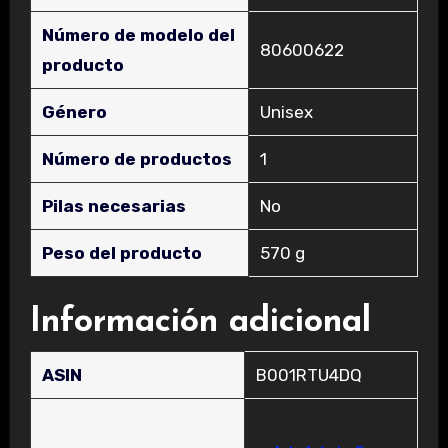
Número de modelo del
‎80600622
producto
Género
‎Unisex
Número de productos
‎1
Pilas necesarias
‎No
Peso del producto
‎570 g
Información adicional
ASIN
B001RTU4DQ