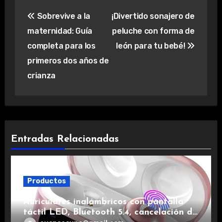
Navegación
Sobrevive a la
¡Divertido sonajero de
de
maternidad: Guía
peluche con forma de
entradas
completa para los
león para tu bebé!
primeros dos años de
crianza
Entradas Relacionadas
Productos
Auriculares inalámbricos con pantalla
táctil LED, Bluetooth 5.4, cancelación de