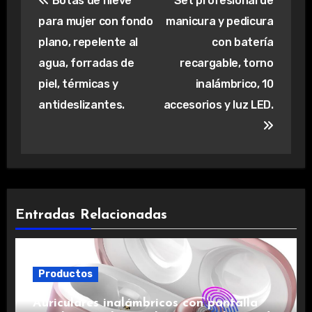
Botas de nieve
Set profesional de
de
para mujer con fondo
manicura y pedicura
entradas
plano, repelente al
con batería
agua, forradas de
recargable, torno
piel, térmicas y
inalámbrico, 10
antideslizantes.
accesorios y luz LED.
Entradas Relacionadas
Productos
Auriculares inalámbricos con pantalla