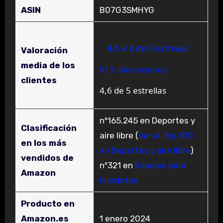
ASIN
B07G3SMHYG
4,6
4,6 de 5 estrellas
Valoración
media de los
913 valoraciones
clientes
4,6 de 5 estrellas
nº165.245 en Deportes y
Clasificación
aire libre (
Ver el Top 100
en los más
en Deportes y aire libre
)
vendidos de
nº321 en
Espejos para
Amazon
bicicletas
Producto en
Amazon.es
1 enero 2024