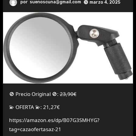
por
suenoscuna@gmail.com
marzo 4, 2025
🚫 Precio Original 🚫:
23,90€
💫 OFERTA 💫: 21,27€
https://amazon.es/dp/B07G3SMHYG?
tag=cazaofertasaz-21