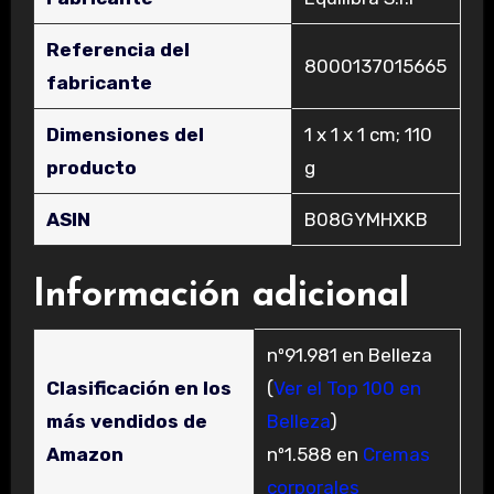
Referencia del
‎8000137015665
fabricante
Dimensiones del
‎1 x 1 x 1 cm; 110
producto
g
ASIN
‎B08GYMHXKB
Información adicional
nº91.981 en Belleza
Clasificación en los
(
Ver el Top 100 en
más vendidos de
Belleza
)
Amazon
nº1.588 en
Cremas
corporales