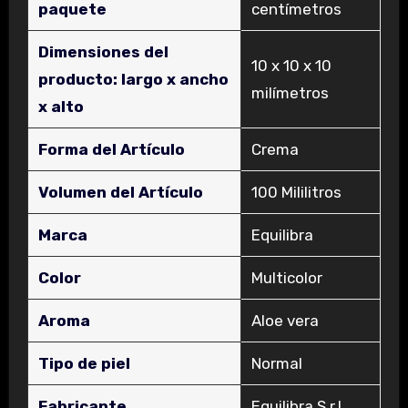
paquete
centímetros
Dimensiones del
‎10 x 10 x 10
producto: largo x ancho
milímetros
x alto
Forma del Artículo
‎Crema
Volumen del Artículo
‎100 Mililitros
Marca
‎Equilibra
Color
‎Multicolor
Aroma
‎Aloe vera
Tipo de piel
‎Normal
Fabricante
‎Equilibra S.r.l