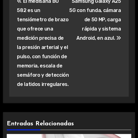
El medisana BU
Samsung Galaxy A25
de
582 es un
5G con funda, cámara
entradas
tensiómetro de brazo
de 50 MP, carga
que ofrece una
rápida y sistema
medición precisa de
Android, en azul.
la presión arterial y el
pulso, con función de
memoria, escala de
semáforo y detección
de latidos irregulares.
Entradas Relacionadas