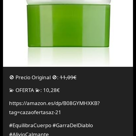
🚫 Precio Original 🚫:
11,09€
💫 OFERTA 💫: 10,28€
https://amazon.es/dp/B08GYMHXKB?
tag=cazaofertasaz-21
#EquilibraCuerpo #GarraDelDiablo
#AlivioCalmante