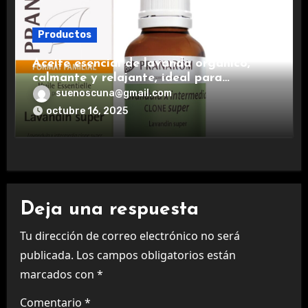
Productos
Aceite esencial de lavanda orgánico,
calmante y relajante, ideal para
aromaterapia.
suenoscuna@gmail.com
octubre 16, 2025
Deja una respuesta
Tu dirección de correo electrónico no será
publicada.
Los campos obligatorios están
marcados con
*
Comentario
*