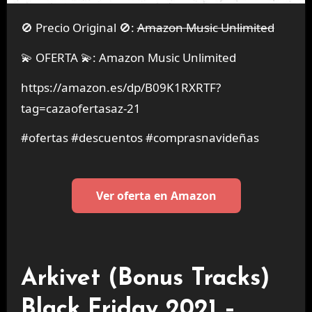
🚫 Precio Original 🚫:
Amazon Music Unlimited
💫 OFERTA 💫: Amazon Music Unlimited
https://amazon.es/dp/B09K1RXRTF?
tag=cazaofertasaz-21
#ofertas #descuentos #comprasnavideñas
Ver oferta en Amazon
Arkivet (Bonus Tracks)
Black Friday 2021 –