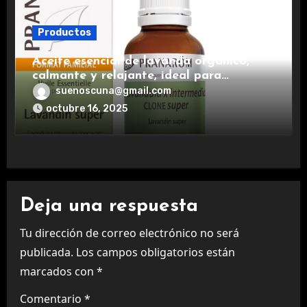
Productos
Aceite esencial de lavanda orgánico,
calmante y relajante, ideal para
aromaterapia.
suenoscuna@gmail.com
octubre 16, 2025
Deja una respuesta
Tu dirección de correo electrónico no será
publicada.
Los campos obligatorios están
marcados con
*
Comentario
*