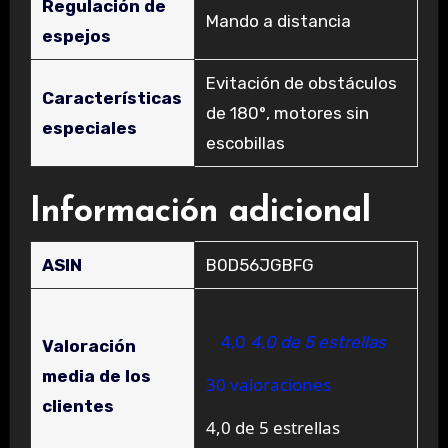
Regulación de
‎Mando a distancia
espejos
‎Evitación de obstáculos
Características
de 180°, motores sin
especiales
escobillas
Información adicional
ASIN
B0D56JGBFG
4,0
4,0 de 5 estrellas
Valoración
media de los
30 valoraciones
clientes
4,0 de 5 estrellas