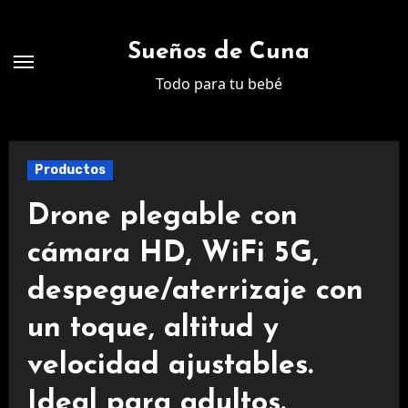
Ir
al
Sueños de Cuna
contenido
Todo para tu bebé
Productos
Drone plegable con
cámara HD, WiFi 5G,
despegue/aterrizaje con
un toque, altitud y
velocidad ajustables.
Ideal para adultos.