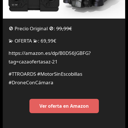
🚫 Precio Original 🚫:
99,99€
💫 OFERTA 💫: 69,99€
https://amazon.es/dp/B0D56JGBFG?
tag=cazaofertasaz-21
#TTROARDS #MotorSinEscobillas
#DroneConCámara
Ver oferta en Amazon