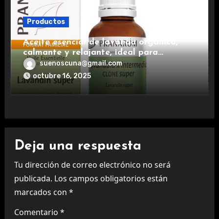
Productos
Aceite esencial de lavanda orgánico,
calmante y relajante, ideal para
aromaterapia.
suenoscuna@gmail.com
octubre 16, 2025
Deja una respuesta
Tu dirección de correo electrónico no será
publicada.
Los campos obligatorios están
marcados con
*
Comentario
*