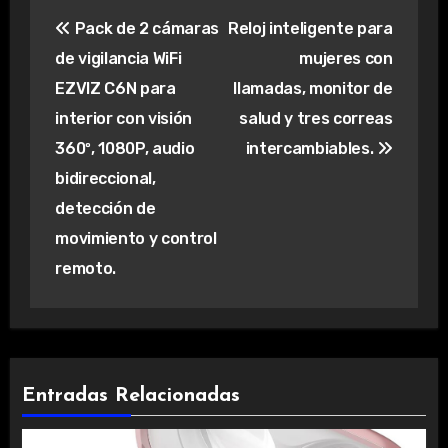
Navegación
Pack de 2 cámaras
Reloj inteligente para
de
de vigilancia WiFi
mujeres con
entradas
EZVIZ C6N para
llamadas, monitor de
interior con visión
salud y tres correas
360º, 1080P, audio
intercambiables.
bidireccional,
detección de
movimiento y control
remoto.
Entradas Relacionadas