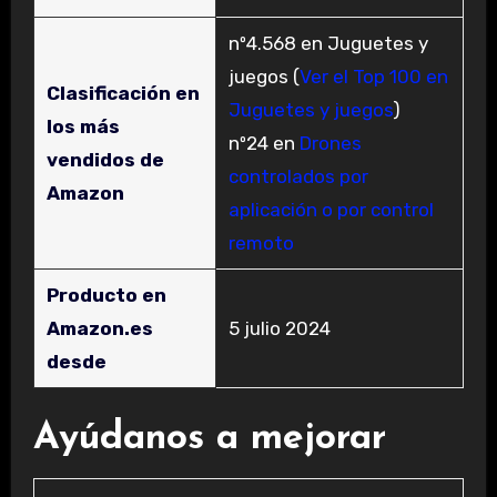
nº4.568 en Juguetes y
juegos (
Ver el Top 100 en
Clasificación en
Juguetes y juegos
)
los más
nº24 en
Drones
vendidos de
controlados por
Amazon
aplicación o por control
remoto
Producto en
Amazon.es
5 julio 2024
desde
Ayúdanos a mejorar