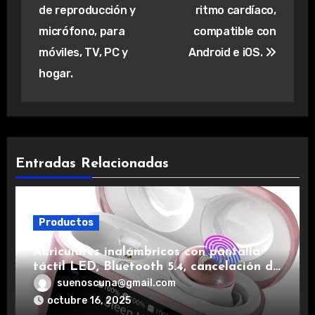
de reproducción y
ritmo cardíaco,
micrófono, para
compatible con
móviles, TV, PC y
Android e iOS.
hogar.
Entradas Relacionadas
Productos
Auriculares inalámbricos con pantalla
táctil LED, Bluetooth 5.4, cancelación de
ruido, impermeables y de larga duración.
suenoscuna@gmail.com
octubre 16, 2025