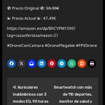
🚫 Precio Original 🚫:
59,99€
💫 Precio Actual 💫: 47,49€
https://amazon.es/dp/B0CYPM159S?
tag=cazaofertasamazon-21
#DroneConCamara #DronePlegable #FPVDrone
Navegación
Auriculares
Smartwatch con más
de
inalámbricos con 3
de 110 deportes,
entradas
modos EQ, 90 horas
monitor de salud y