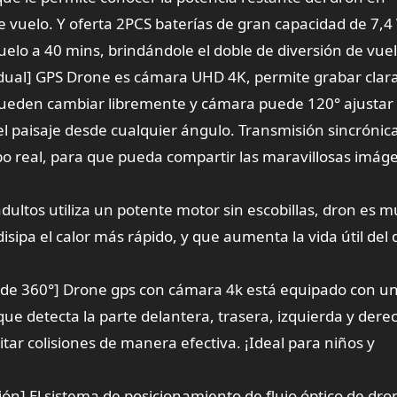
 vuelo. Y oferta 2PCS baterías de gran capacidad de 7,4
lo a 40 mins, brindándole el doble de diversión de vue
l] GPS Drone es cámara UHD 4K, permite grabar cla
ueden cambiar libremente y cámara puede 120° ajustar
el paisaje desde cualquier ángulo. Transmisión sincrónic
po real, para que pueda compartir las maravillosas imág
dultos utiliza un potente motor sin escobillas, dron es 
disipa el calor más rápido, y que aumenta la vida útil del
s de 360°] Drone gps con cámara 4k está equipado con u
que detecta la parte delantera, trasera, izquierda y dere
vitar colisiones de manera efectiva. ¡Ideal para niños y
ción] El sistema de posicionamiento de flujo óptico de dr