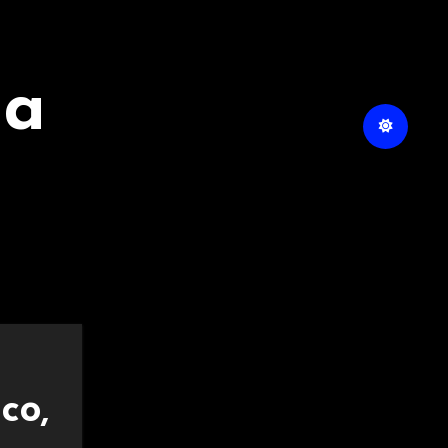
na
co,