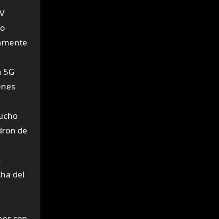
 V
lo
ramente
a 5G
enes
mucho
 dron de
n
cha del
ones con