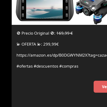
🚫 Precio Original 🚫:
169,99 €
💫 OFERTA 💫: 299,99€
https://amazon.es/dp/B0DGWYNM2X?tag=cazao
#ofertas #descuentos #compras
Ve