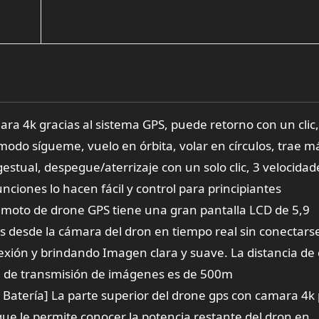
ra 4k gracias al sistema GPS, puede retorno con un clic,
modo sígueme, vuelo en órbita, volar en círculos, trae m
gestual, despegue/aterrizaje con un solo clic, 3 velocidad
nciones lo hacen fácil y control para principiantes
remoto de drone GPS tiene una gran pantalla LCD de 5,9
 desde la cámara del dron en tiempo real sin conectars
xión y brindando Imagen clara y suave. La distancia de 
a de transmisión de imágenes es de 500m
l Batería] La parte superior del drone gps con camara 4
 que le permite conocer la potencia restante del dron en