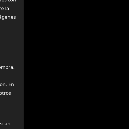
e la
mágenes
compra.
ron. En
otros
uscan