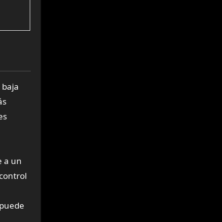
 baja
ás
es
e a un
control
k puede