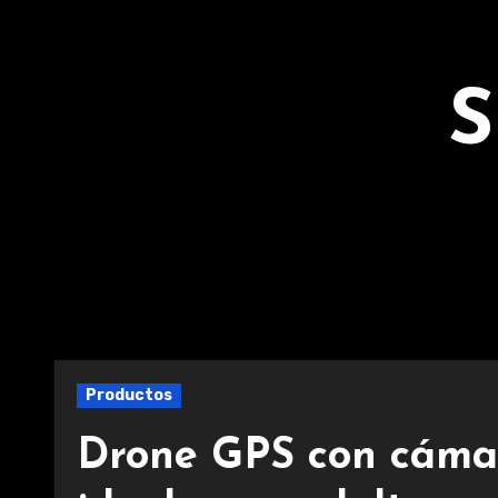
Ir
al
contenido
S
Productos
Drone GPS con cámar