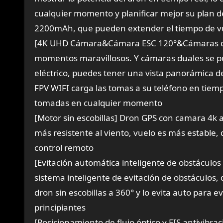
cualquier momento y planificar mejor su plan de
2200mAh, que pueden extender el tiempo de vue
[4K UHD Cámara&Cámara ESC 120°&Cámaras dua
momentos maravillosos. Y cámaras duales se p
eléctrico, puedes tener una vista panorámica d
FPV WIFI carga las tomas a su teléfono en tiem
tomadas en cualquier momento
[Motor sin escobillas] Dron GPS con camara 4k a
más resistente al viento, vuelo es más estable, 
control remoto
[Evitación automática inteligente de obstáculo
sistema inteligente de evitación de obstáculos, 
dron sin escobillas a 360° y lo evita auto para e
principiantes
[Posicionamiento de flujo óptico y EIS antivibra