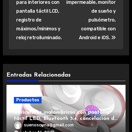
entradas
para interiores con
impermeable, monitor
pantalla táctil LCD,
de sueño y
registro de
pulsómetro,
máximos/mínimos y
compatible con
reloj retroiluminado.
Android e iOS.
Entradas Relacionadas
Productos
Auriculares inalámbricos con pantalla
táctil LED, Bluetooth 5.4, cancelación de
ruido, impermeables y de larga duración.
suenoscuna@gmail.com