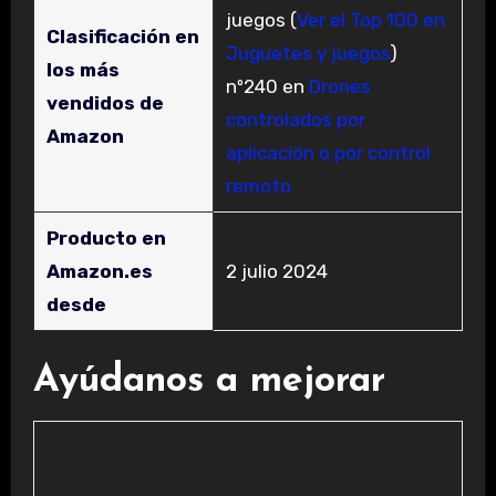
juegos (
Ver el Top 100 en
Clasificación en
Juguetes y juegos
)
los más
nº240 en
Drones
vendidos de
controlados por
Amazon
aplicación o por control
remoto
Producto en
Amazon.es
2 julio 2024
desde
Ayúdanos a mejorar