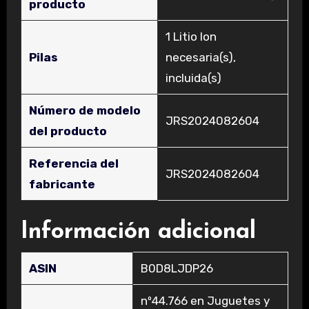
producto
‎1 Litio Ion
Pilas
necesaria(s),
incluida(s)
Número de modelo
‎JRS2024082604
del producto
Referencia del
‎JRS2024082604
fabricante
Información adicional
ASIN
B0D8LJDP26
nº44.766 en Juguetes y