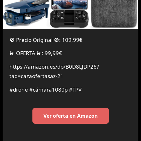
🚫 Precio Original 🚫:
109,99€
💫 OFERTA 💫: 99,99€
https://amazon.es/dp/B0D8LJDP26?
tag=cazaofertasaz-21
#drone #cámara1080p #FPV
Ver oferta en Amazon