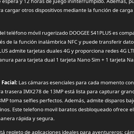
 espera y 12 horas de juego ininterrumpido. Además, p
a cargar otros dispositivos mediante la función de carga
del teléfono móvil rugerizado DOOGEE S41PLUS es compa
vés de la función inalámbrica NFC y puede transferir dato
US admite tarjetas duales 4G y proporciona redes 4G LT
anura para tarjeta dual 1 tarjeta Nano Sim + 1 tarjeta N
Facial:
Las cámaras esenciales para cada momento con
 trasera IMX278 de 13MP está lista para capturar gran
MP toma selfies perfectos. Además, admite disparos baj
os. Este telefono movil baratos desbloqueado ofrece el
anera rápida y segura.
tá repleto de aplicaciones ideales para aventureros: cá