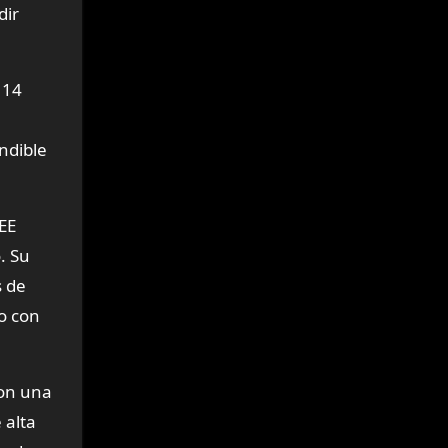
dir
 14
ndible
EE
. Su
s de
no con
con una
 alta