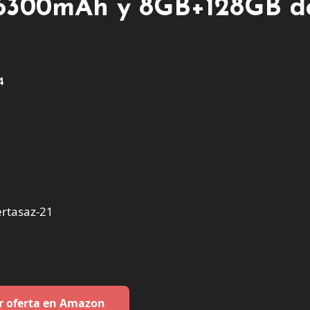
e 6300mAh y 8GB+128GB d
4
rtasaz-21
r oferta en Amazon