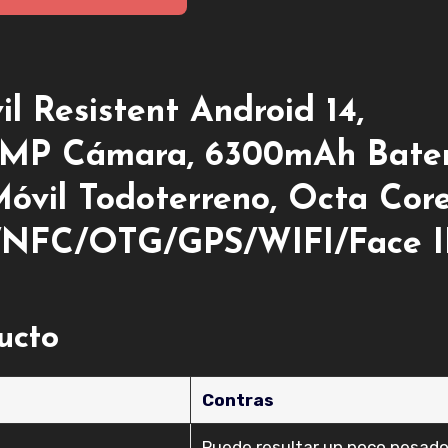
Resistent Android 14,
3MP Cámara, 6300mAh Bater
óvil Todoterreno, Octa Core
/NFC/OTG/GPS/WIFI/Face I
ducto
Contras
Puede resultar un poco pesad