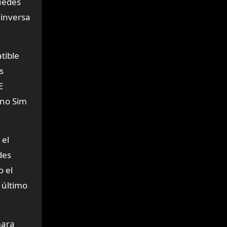
uedes
 inversa
tible
s
E
ano Sim
 el
des
o el
 último
mara