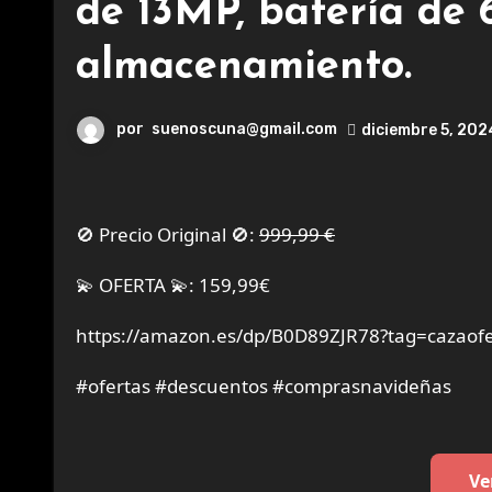
de 13MP, batería d
almacenamiento.
por
suenoscuna@gmail.com
diciembre 5, 202
🚫 Precio Original 🚫:
999,99 €
💫 OFERTA 💫: 159,99€
https://amazon.es/dp/B0D89ZJR78?tag=cazaofe
#ofertas #descuentos #comprasnavideñas
Ve