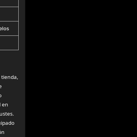
elos
 tienda,
e
o
l en
ustes.
uipado
ón