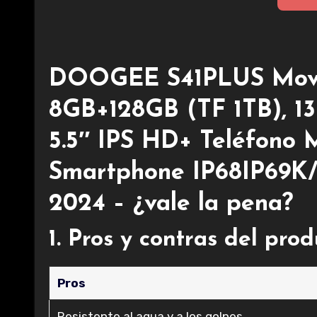
DOOGEE S41PLUS Movil 
8GB+128GB (TF 1TB), 1
5.5″ IPS HD+ Teléfono M
Smartphone IP68IP69K
2024 – ¿vale la pena?
1. Pros y contras del pro
Pros
Resistente al agua y a los golpes