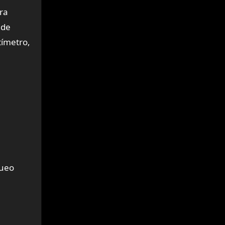
tra
 de
tímetro,
queo