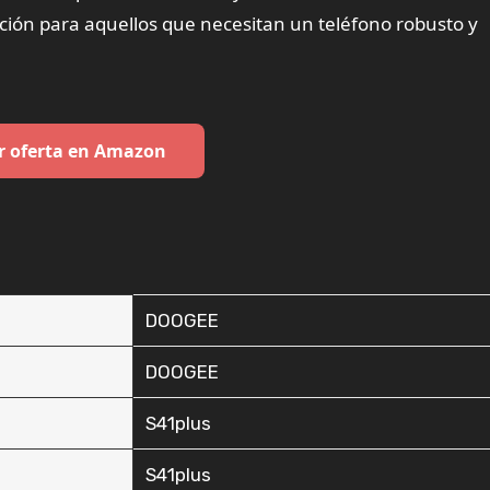
pción para aquellos que necesitan un teléfono robusto y
r oferta en Amazon
‎DOOGEE
‎DOOGEE
‎S41plus
‎S41plus