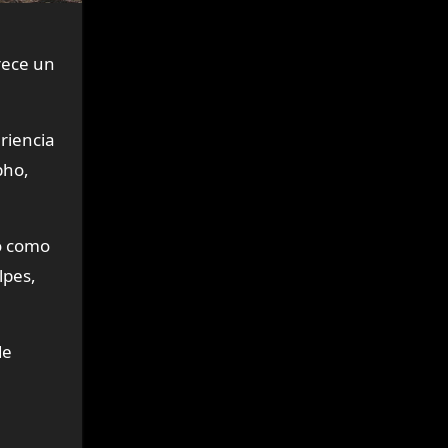
rece un
riencia
pho,
no como
lpes,
de