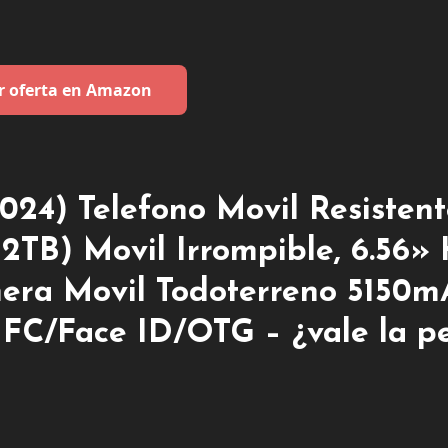
r oferta en Amazon
24) Telefono Movil Resistent
2TB) Movil Irrompible, 6.56»
ra Movil Todoterreno 5150m
NFC/Face ID/OTG – ¿vale la p