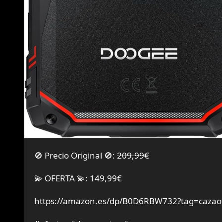
🚫 Precio Original 🚫:
209,99€
💫 OFERTA 💫: 149,99€
https://amazon.es/dp/B0D6RBW732?tag=cazaof