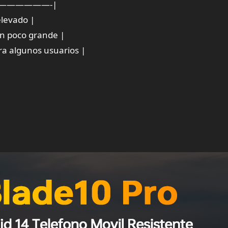
——————-|
elevado |
un poco grande |
ra algunos usuarios |