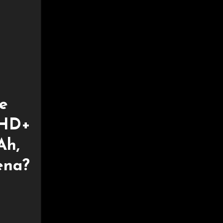
e
 HD+
Ah,
ena?