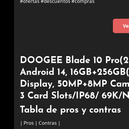
#ofertas #descuentos #compras
Ve
DOOGEE Blade 10 Pro(20
Android 14, 16GB+256GB(
Display, 50MP+8MP Came
3 Card Slots/IP68/ 69K/
Tabla de pros y contras
| Pros | Contras |