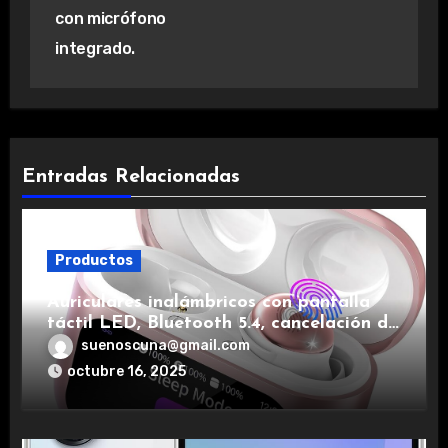
con micrófono
integrado.
Entradas Relacionadas
Productos
Auriculares inalámbricos con pantalla
táctil LED, Bluetooth 5.4, cancelación de
ruido, impermeables y de larga duración.
suenoscuna@gmail.com
octubre 16, 2025