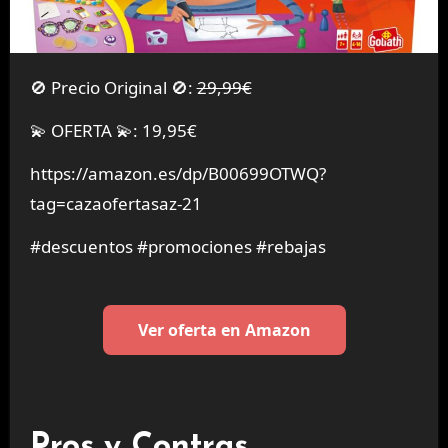
🚫 Precio Original 🚫:
29,99€
💫 OFERTA 💫: 19,95€
https://amazon.es/dp/B00699OTWQ?
tag=cazaofertasaz-21
#descuentos #promociones #rebajas
Ver oferta en Amazon
Pros y Contras