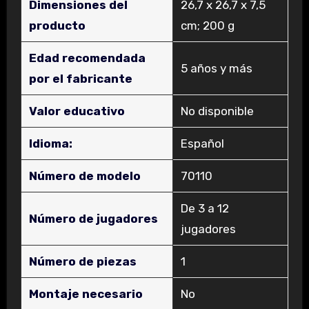
Dimensiones del
‎26,7 x 26,7 x 7,5
producto
cm; 200 g
Edad recomendada
‎5 años y más
por el fabricante
Valor educativo
‎No disponible
Idioma:
‎Español
Número de modelo
‎70110
‎De 3 a 12
Número de jugadores
jugadores
Número de piezas
‎1
Montaje necesario
‎No