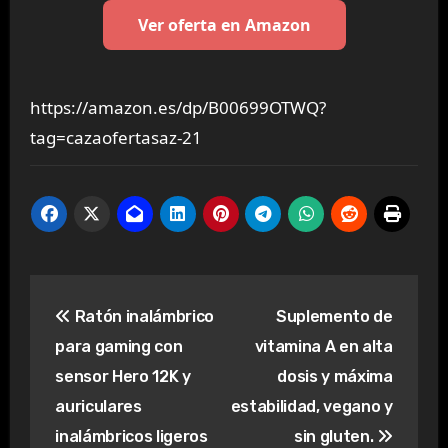
Ver oferta en Amazon
https://amazon.es/dp/B00699OTWQ?
tag=cazaofertasaz-21
Navegación
Ratón inalámbrico
Suplemento de
de
para gaming con
vitamina A en alta
entradas
sensor Hero 12K y
dosis y máxima
auriculares
estabilidad, vegano y
inalámbricos ligeros
sin gluten.