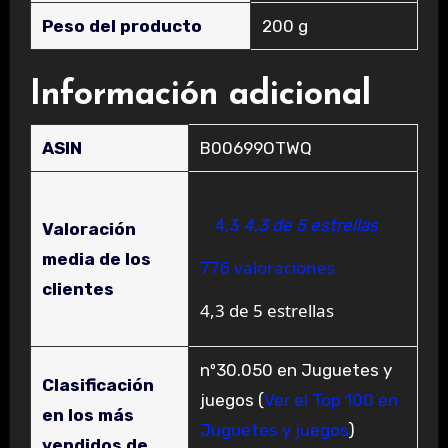
Peso del producto
‎200 g
Información adicional
ASIN
B00699OTWQ
4,3
4,3 de 5 estrellas
Valoración
media de los
776 valoraciones
clientes
4,3 de 5 estrellas
nº30.050 en Juguetes y
Clasificación
juegos (
Ver el Top 100 en
en los más
Juguetes y juegos
)
vendidos de