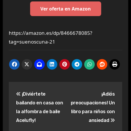
Ver oferta en Amazon
https://amazon.es/dp/8466678085?
tag=suenoscuna-21
Navegación
¡Diviértete
¡Adiós
de
bailando en casa con
preocupaciones! Un
entradas
la alfombra de baile
libro para niños con
Acelufly!
ansiedad