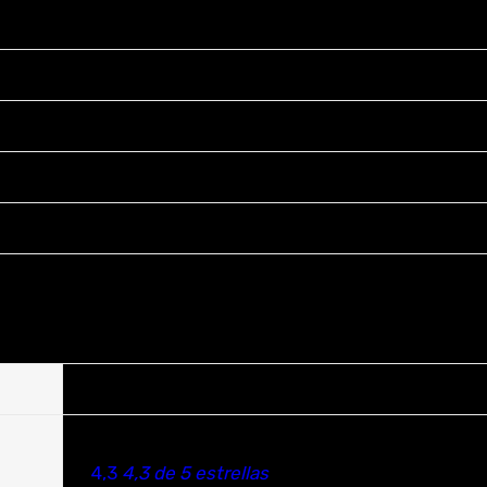
queño
B07B3ZKDDJ
4,3
4,3 de 5 estrellas