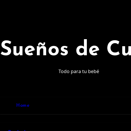
Ir
al
contenido
Sueños de C
Todo para tu bebé
Home