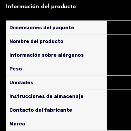
Información del producto
Dimensiones del paquete
‎39,79 x 
Nombre del producto
‎Papilla 
Información sobre alérgenos
‎Contien
Peso
‎3000 G
Unidades
‎3000.0 
Instrucciones de almacenaje
‎Almacena
Contacto del fabricante
‎Alter Fa
Marca
‎Nutribén