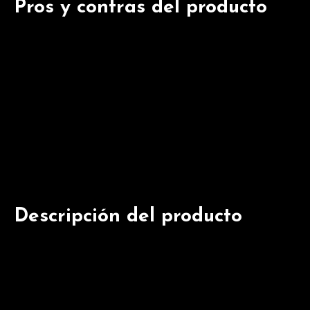
Pros y contras del producto
| Pros | Contras |
|————————————–|———————————
| Alimento completo para bebés | Puede resultar un 
| Sin aceite de palma | |
| Fácil de preparar | |
| Alta puntuación de los clientes en Amazon (4.5) | |
| Ingredientes de alta calidad | |
Descripción del producto
Papilla de cacao con galletas María
Esta papilla será el mejor momento alimentario para t
compuesta por dos cereales: trigo y maíz, y galletas