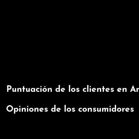
aceite de palma
Incluye 6 cajas de 500 gramos de papilla de cacao con 
Desarrollada mediante hidrólisis térmica, un proceso pr
preparación
Preparación: Poner en un plato la cantidad de leche in
hasta obtener una textura homogénea; No añadir sal
Los productos Nutribén son nacionales, elaborados en
tecnología para garantizar los máximos estándares de
Puntuación de los clientes en A
Opiniones de los consumidores
Los clientes que han probado la Nutribén Papilla de C
positivamente que no contenga aceite de palma, lo que