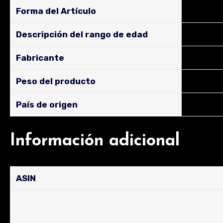
Forma del Artículo
‎Cajas
Descripción del rango de edad
‎niño pe
Fabricante
‎Nutribén
Peso del producto
‎3 kg
País de origen
‎España
Información adicional
ASIN