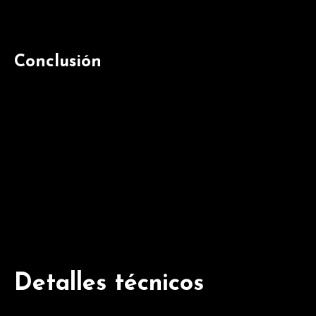
satisfechos con este producto y lo recomiendan para b
Conclusión
La Nutribén Papilla de Cacao con Galletas María es u
alta calidad y sin aceite de palma, esta papilla garant
elección acertada para madres y padres preocupados p
Detalles técnicos