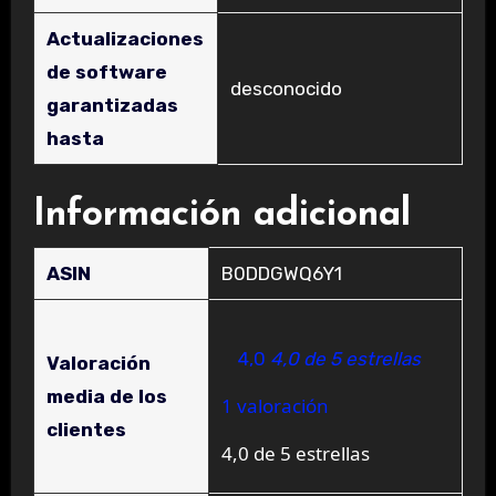
Actualizaciones
de software
‎desconocido
garantizadas
hasta
Información adicional
ASIN
B0DDGWQ6Y1
4,0
4,0 de 5 estrellas
Valoración
media de los
1 valoración
clientes
4,0 de 5 estrellas