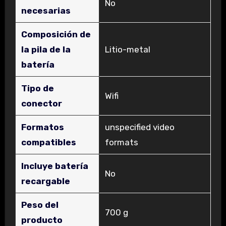
‎No
necesarias
Composición de
la pila de la
‎Litio-metal
batería
Tipo de
‎Wifi
conector
Formatos
‎unspecified video
compatibles
formats
Incluye batería
‎No
recargable
Peso del
‎700 g
producto