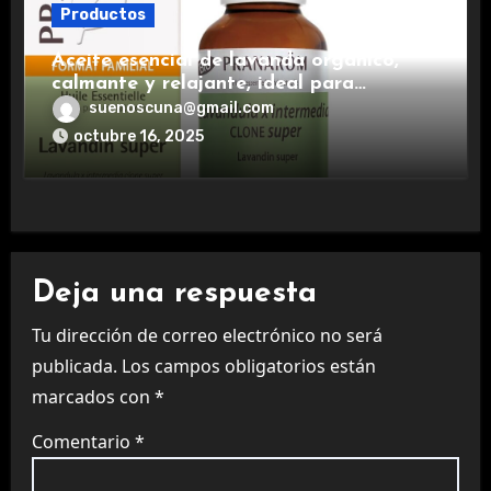
Productos
Aceite esencial de lavanda orgánico,
calmante y relajante, ideal para
aromaterapia.
suenoscuna@gmail.com
octubre 16, 2025
Deja una respuesta
Tu dirección de correo electrónico no será
publicada.
Los campos obligatorios están
marcados con
*
Comentario
*