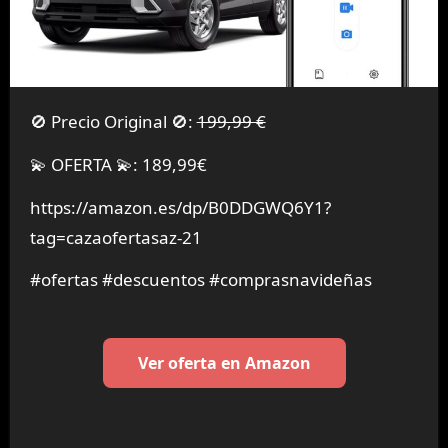
🚫 Precio Original 🚫:
199,99 €
💫 OFERTA 💫: 189,99€
https://amazon.es/dp/B0DDGWQ6Y1?
tag=cazaofertasaz-21
#ofertas #descuentos #comprasnavideñas
Ver oferta en Amazon