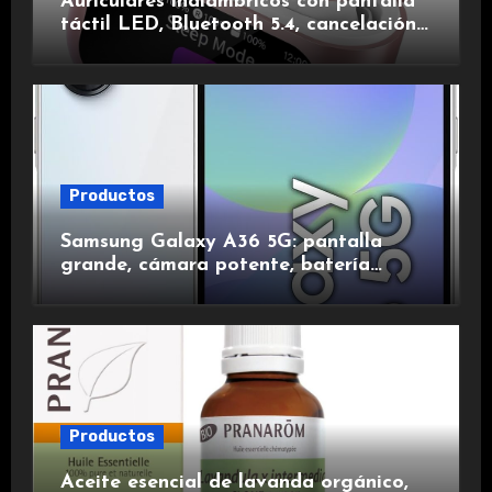
Auriculares inalámbricos con pantalla
táctil LED, Bluetooth 5.4, cancelación
de ruido, impermeables y de larga
duración.
Productos
Samsung Galaxy A36 5G: pantalla
grande, cámara potente, batería
duradera y carga rápida para una
experiencia premium.
Productos
Aceite esencial de lavanda orgánico,