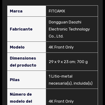
Marca
‎FITCAMX
‎Dongguan Daozhi
Fabricante
Electronic Technology
Co., Ltd.
Modelo
‎4K Front Only
Dimensiones
‎29 x 9 x 23 cm; 700 g
del producto
‎1 Litio-metal
Pilas
necesaria(s), incluida(s)
Número de
modelo del
‎4K Front Only