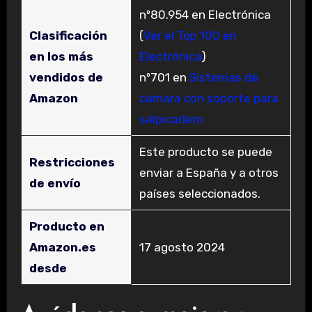
nº80.954 en Electrónica
Clasificación
(
Ver el Top 100 en
en los más
Electrónica
)
vendidos de
nº701 en
Sistemas de
Amazon
cámara con soporte para
salpicadero
Este producto se puede
Restricciones
enviar a España y a otros
de envío
países seleccionados.
Producto en
Amazon.es
17 agosto 2024
desde