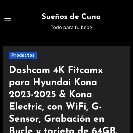
Ir
al
Sueños de Cuna
contenido
Todo para tu bebé
Productos
Dashcam 4K Fitcamx
para Hyundai Kona
2023-2025 & Kona
Electric, con WiFi, G-
Sensor, Grabación en
Bucle y tarjeta de 64GB.