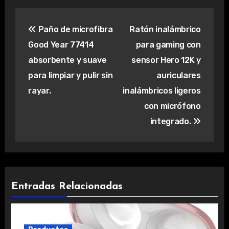
Navegación
Paño de microfibra
Ratón inalámbrico
de
Good Year 77414
para gaming con
entradas
absorbente y suave
sensor Hero 12K y
para limpiar y pulir sin
auriculares
rayar.
inalámbricos ligeros
con micrófono
integrado.
Entradas Relacionadas