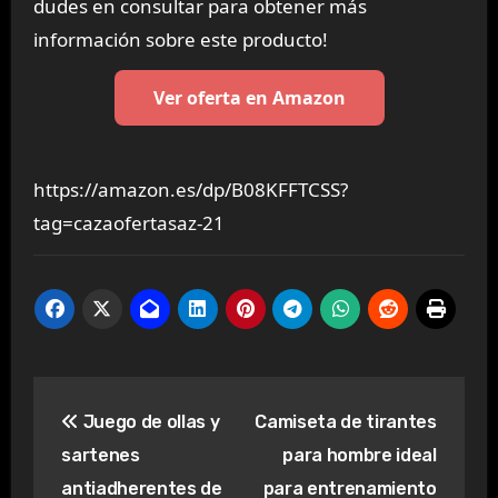
dudes en consultar para obtener más
información sobre este producto!
Ver oferta en Amazon
https://amazon.es/dp/B08KFFTCSS?
tag=cazaofertasaz-21
Navegación
Juego de ollas y
Camiseta de tirantes
de
sartenes
para hombre ideal
entradas
antiadherentes de
para entrenamiento