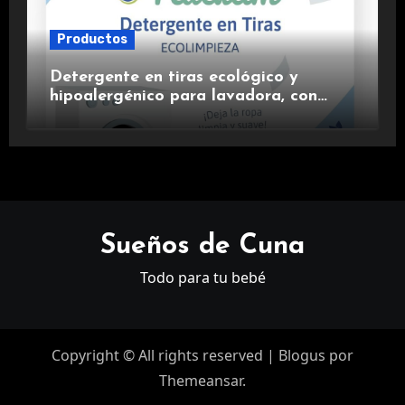
Productos
Detergente en tiras ecológico y
hipoalergénico para lavadora, con
suavizante incluido y fragancia de
lavanda.
Sueños de Cuna
Todo para tu bebé
Copyright © All rights reserved
|
Blogus
por
Themeansar
.