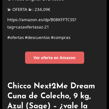
💫 OFERTA 💫: 234,09€
https://amazon.es/dp/B08KFFTCSS?
tag=cazaofertasaz-21
#ofertas #descuentos #compras
Ver oferta en Amazon
Chicco Next2Me Dream
Cuna de Colecho, 9 kg,
Azul (Sage) – ¿vale la