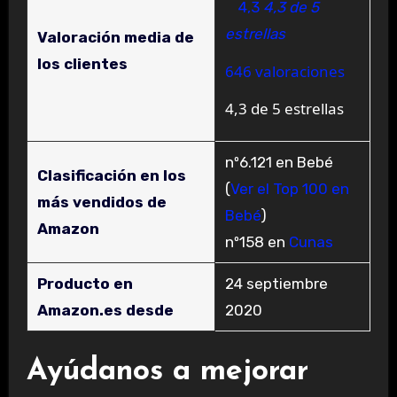
4,3
4,3 de 5
estrellas
Valoración media de
los clientes
646 valoraciones
4,3 de 5 estrellas
nº6.121 en Bebé
Clasificación en los
(
Ver el Top 100 en
más vendidos de
Bebé
)
Amazon
nº158 en
Cunas
Producto en
24 septiembre
Amazon.es desde
2020
Ayúdanos a mejorar