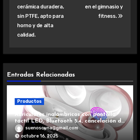
cerámica duradera,
en el gimnasio y
sin PTFE, apto para
fitness.
horno y de alta
calidad.
Entradas Relacionadas
Productos
Auriculares inalámbricos con pantalla
táctil LED, Bluetooth 5.4, cancelación de
ruido, impermeables y de larga duración.
suenoscuna@gmail.com
octubre 16, 2025