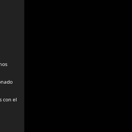
unos
ionado
s con el