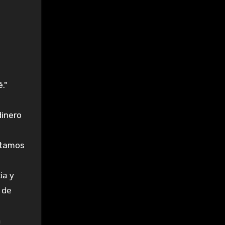
."
dinero
stamos
ia y
 de
n