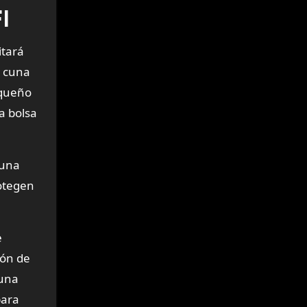
I
itará
a cuna
equeño
la bolsa
 una
rotegen
e
ión de
 una
para