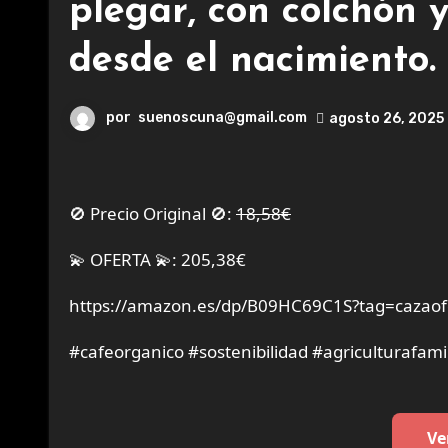
plegar, con colchón y
desde el nacimiento.
por
suenoscuna@gmail.com
agosto 26, 2025
🚫 Precio Original 🚫:
18,58€
💫 OFERTA 💫: 205,38€
https://amazon.es/dp/B09HC69C1S?tag=cazaof
#cafeorganico #sostenibilidad #agriculturafamil
Ve