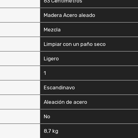
‎63 Centímetros
‎Madera Acero aleado
‎Mezcla
‎Limpiar con un paño seco
‎Ligero
‎1
‎Escandinavo
‎Aleación de acero
‎No
‎8,7 kg