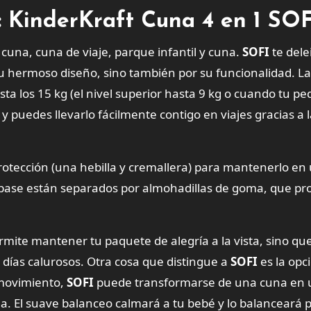
: KinderKraft Cuna 4 en 1 SOF
cuna, cuna de viaje, parque infantil y cuna.
SOFI
te dele
 su hermoso diseño, sino también por su funcionalidad. L
ta los 15 kg (el nivel superior hasta 9 kg o cuando tu p
 y puedes llevarlo fácilmente contigo en viajes gracias a 
protección (una hebilla y cremallera) para mantenerlo en
y la base están separados por almohadillas de goma, que p
ermite mantener tu paquete de alegría a la vista, sino qu
 días calurosos. Otra cosa que distingue a
SOFI
es la opc
 movimiento,
SOFI
puede transformarse de una cuna en
. El suave balanceo calmará a tu bebé y lo balanceará 