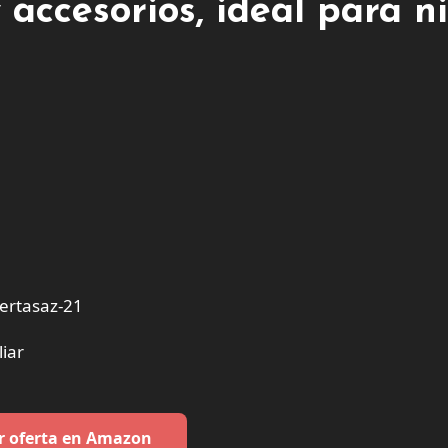
 accesorios, ideal para n
ertasaz-21
iar
r oferta en Amazon