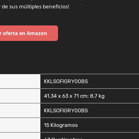
r de sus múltiples beneficios!
r oferta en Amazon
‎KKLSOFIGRY00BS
‎41,34 x 63 x 71 cm; 8,7 kg
‎KKLSOFIGRY00BS
‎15 Kilogramos