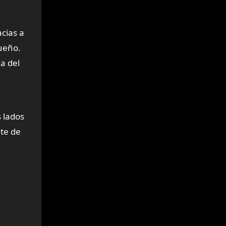
cias a
queño.
a del
s lados
te de