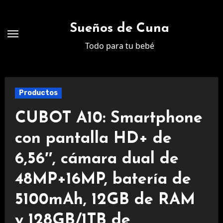
Ir
al
Sueños de Cuna
contenido
Todo para tu bebé
Productos
CUBOT A10: Smartphone
con pantalla HD+ de
6,56″, cámara dual de
48MP+16MP, batería de
5100mAh, 12GB de RAM
y 128GB/1TB de