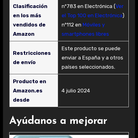
Clasificación
nº783 en Electrónica (
Ver
en los más
el Top 100 en Electrónica
)
vendidos de
nº112 en
Móviles y
Amazon
smartphones libres
Este producto se puede
Restricciones
enviar a España y a otros
de envío
países seleccionados.
Producto en
Amazon.es
4 julio 2024
desde
Ayúdanos a mejorar