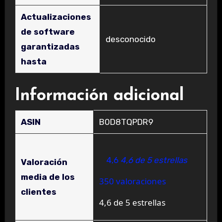
Actualizaciones
de software
‎desconocido
garantizadas
hasta
Información adicional
ASIN
B0D8TQPDR9
4,6
4,6 de 5 estrellas
Valoración
media de los
350 valoraciones
clientes
4,6 de 5 estrellas