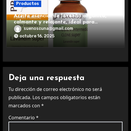
Productos
Aceite esencial de lavanda orgánico,
calmante y relajante, ideal para
aromaterapia.
suenoscuna@gmail.com
octubre 16, 2025
Deja una respuesta
Tu dirección de correo electrónico no será
publicada.
Los campos obligatorios están
marcados con
*
Comentario
*