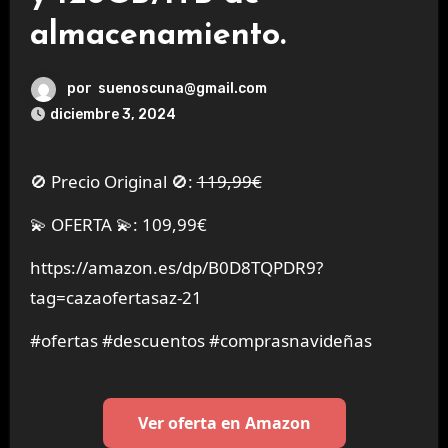
almacenamiento.
por
suenoscuna@gmail.com
diciembre 3, 2024
🚫 Precio Original 🚫:
119,99€
💫 OFERTA 💫: 109,99€
https://amazon.es/dp/B0D8TQPDR9?
tag=cazaofertasaz-21
#ofertas #descuentos #comprasnavideñas
Ver oferta en Amazon