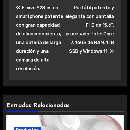
Navegación
El vivo Y28 es un
Portátil potente y
de
smartphone potente
elegante con pantalla
entradas
con gran capacidad
FHD de 15.6″,
de almacenamiento,
procesador Intel Core
una batería de larga
i7, 16GB de RAM, 1TB
duración y una
SSD y Windows 11.
cámara de alta
resolución.
Entradas Relacionadas