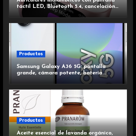
Auriculares inalámbricos con pantalla
táctil LED, Bluetooth 5.4, cancelación
de ruido, impermeables y de larga
duración.
Productos
Samsung Galaxy A36 5G: pantalla
grande, cámara potente, batería
duradera y carga rápida para una
experiencia premium.
Productos
Aceite esencial de lavanda orgánico,