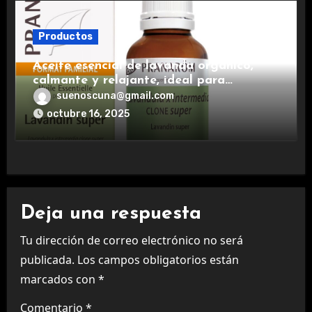
Productos
Aceite esencial de lavanda orgánico,
calmante y relajante, ideal para
aromaterapia.
suenoscuna@gmail.com
octubre 16, 2025
Deja una respuesta
Tu dirección de correo electrónico no será
publicada.
Los campos obligatorios están
marcados con
*
Comentario
*