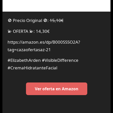
🚫 Precio Original 🚫:
15,10€
💫 OFERTA 💫: 14,30€
https://amazon.es/dp/B000SSSO2A?
tag=cazaofertasaz-21
#ElizabethArden #VisibleDifference
#CremaHidratanteFacial
Ver oferta en Amazon