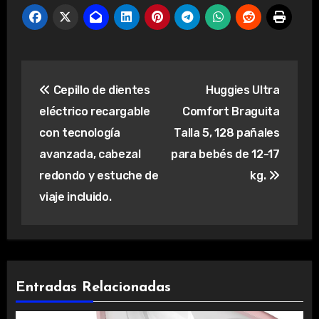
Navegación
Cepillo de dientes
Huggies Ultra
de
eléctrico recargable
Comfort Braguita
entradas
con tecnología
Talla 5, 128 pañales
avanzada, cabezal
para bebés de 12-17
redondo y estuche de
kg.
viaje incluido.
Entradas Relacionadas