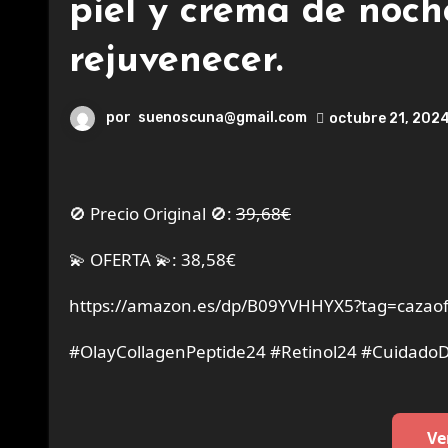
piel y crema de noch
rejuvenecer.
por
suenoscuna@gmail.com
octubre 21, 202
🚫 Precio Original 🚫:
39,68€
💫 OFERTA 💫: 38,58€
https://amazon.es/dp/B09YVHHYX5?tag=cazaof
#OlayCollagenPeptide24 #Retinol24 #CuidadoD
Ve