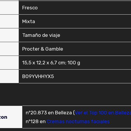
‎Fresco
‎Mixta
‎Tamaño de viaje
‎Procter & Gamble
‎15,5 x 12,2 x 6,7 cm; 100 g
‎B09YVHHYX5
nº20.873 en Belleza (
Ver el Top 100 en Bellez
zon
nº128 en
Cremas nocturnas faciales