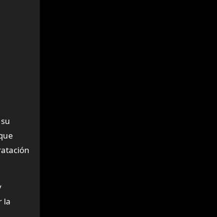
 su
 que
ratación
y
 la