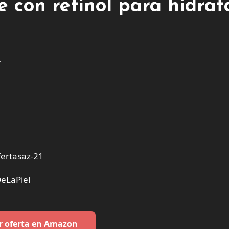
e con retinol para hidrat
4
ertasaz-21
eLaPiel
r oferta en Amazon