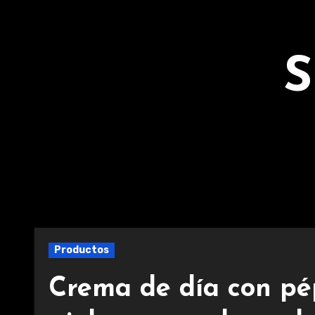
Ir
al
contenido
S
Productos
Crema de día con pé