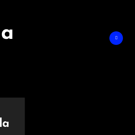
na
la