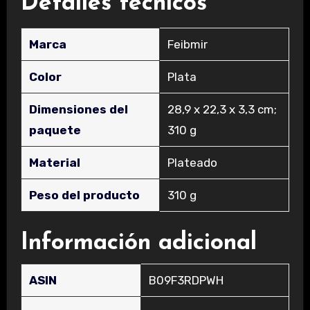
Detalles técnicos
Marca
‎Feibmir
Color
‎Plata
Dimensiones del
‎28,9 x 22,3 x 3,3 cm;
paquete
310 g
Material
‎Plateado
Peso del producto
‎310 g
Información adicional
ASIN
B09F3RDPWH