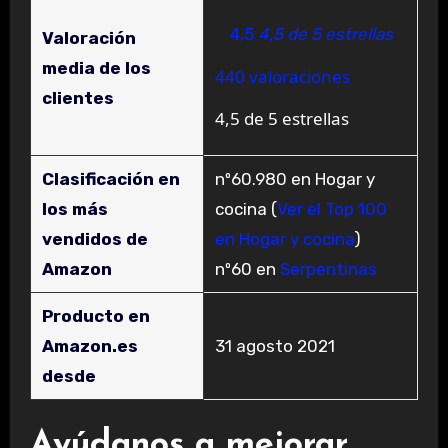
4,5
4,5 de 5 estrellas
Valoración
media de los
440 valoraciones
clientes
4,5 de 5 estrellas
Clasificación en
nº60.980 en Hogar y
los más
cocina (
Ver el Top 100
vendidos de
en Hogar y cocina
)
Amazon
nº60 en
Serpentinas
Producto en
Amazon.es
31 agosto 2021
desde
Ayúdanos a mejorar