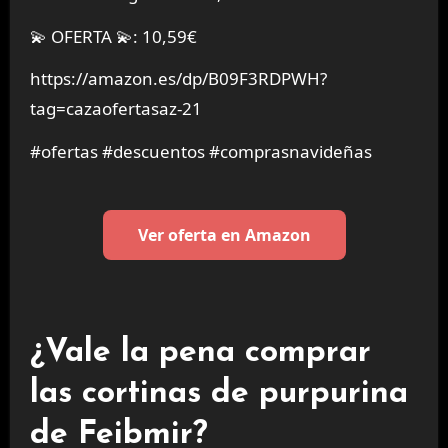
💫 OFERTA 💫: 10,59€
https://amazon.es/dp/B09F3RDPWH?
tag=cazaofertasaz-21
#ofertas #descuentos #comprasnavideñas
Ver oferta en Amazon
¿Vale la pena comprar
las cortinas de purpurina
de Feibmir?