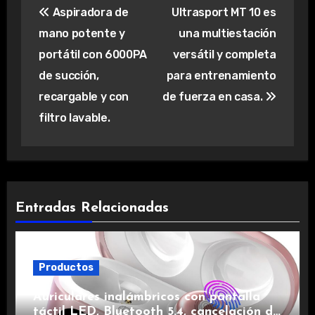
Aspiradora de
Ultrasport MT 10 es
de
mano potente y
una multiestación
entradas
portátil con 6000PA
versátil y completa
de succión,
para entrenamiento
recargable y con
de fuerza en casa.
filtro lavable.
Entradas Relacionadas
Productos
Auriculares inalámbricos con pantalla
táctil LED, Bluetooth 5.4, cancelación de