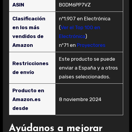
ASIN
B0DM6PP7VZ
Clasificación
nº1.907 en Electrónica
en los más
(
Ver el Top 100 en
vendidos de
Electrónica
)
Amazon
nº71 en
Proyectores
Este producto se puede
Restricciones
enviar a España y a otros
de envío
países seleccionados.
Producto en
Amazon.es
8 noviembre 2024
desde
Ayúdanos a mejorar