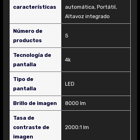
características
automática, Portátil,
Altavoz integrado
Número de
‎5
productos
Tecnología de
‎4k
pantalla
Tipo de
‎LED
pantalla
Brillo de imagen
‎8000 lm
Tasa de
contraste de
‎2000:1 lm
imagen