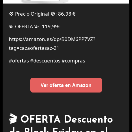
🚫 Precio Original 🚫:
86,98 €
💫 OFERTA 💫: 119,99€
https://amazon.es/dp/B0DM6PP7VZ?
tag=cazaofertasaz-21
#ofertas #descuentos #compras
Ver oferta en Amazon
🎬 OFERTA Descuento