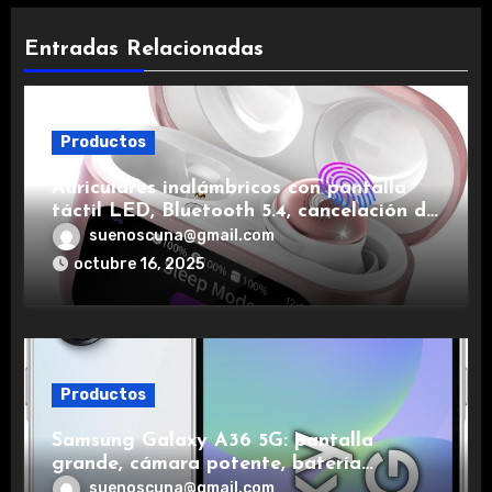
Entradas Relacionadas
Productos
Auriculares inalámbricos con pantalla
táctil LED, Bluetooth 5.4, cancelación de
ruido, impermeables y de larga duración.
suenoscuna@gmail.com
octubre 16, 2025
Productos
Samsung Galaxy A36 5G: pantalla
grande, cámara potente, batería
duradera y carga rápida para una
suenoscuna@gmail.com