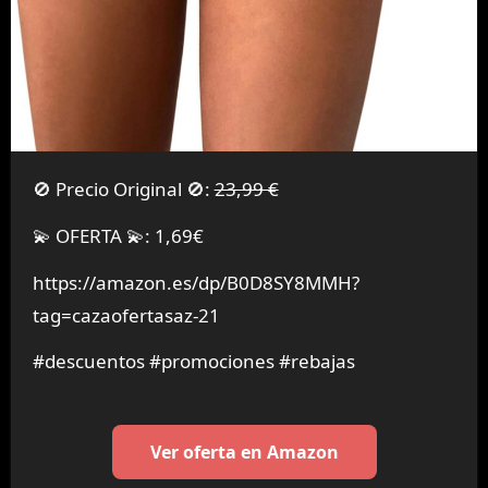
🚫 Precio Original 🚫:
23,99 €
💫 OFERTA 💫: 1,69€
https://amazon.es/dp/B0D8SY8MMH?
tag=cazaofertasaz-21
#descuentos #promociones #rebajas
Ver oferta en Amazon