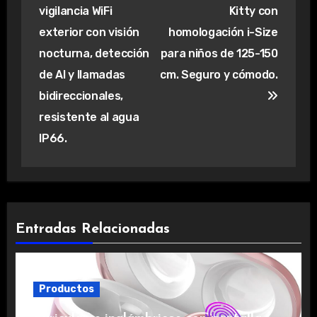
de
vigilancia WiFi
Kitty con
entradas
exterior con visión
homologación i-Size
nocturna, detección
para niños de 125-150
de AI y llamadas
cm. Seguro y cómodo.
bidireccionales,
resistente al agua
IP66.
Entradas Relacionadas
Productos