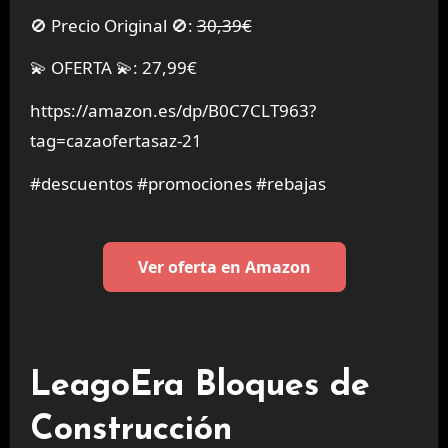
🚫 Precio Original 🚫:
30,39€
💫 OFERTA 💫: 27,99€
https://amazon.es/dp/B0C7CLT963?
tag=cazaofertasaz-21
#descuentos #promociones #rebajas
Ver oferta en Amazon
LeagoEra Bloques de
Construcción