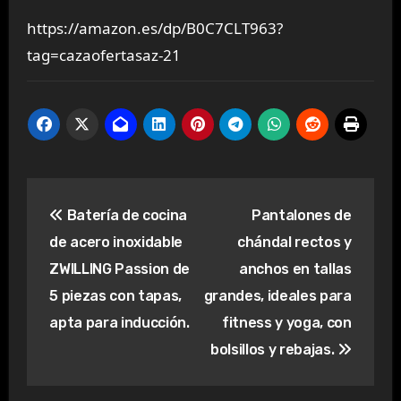
https://amazon.es/dp/B0C7CLT963?
tag=cazaofertasaz-21
Navegación
Batería de cocina
Pantalones de
de
de acero inoxidable
chándal rectos y
entradas
ZWILLING Passion de
anchos en tallas
5 piezas con tapas,
grandes, ideales para
apta para inducción.
fitness y yoga, con
bolsillos y rebajas.