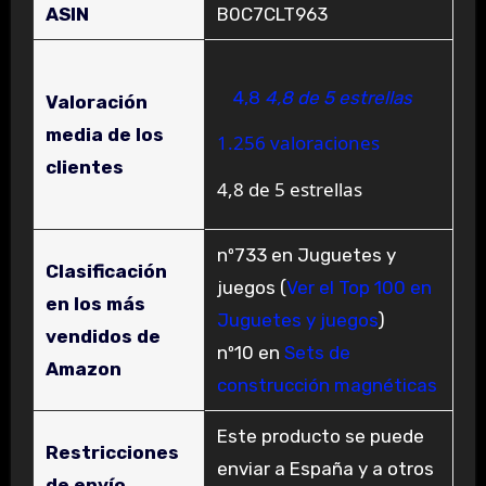
ASIN
B0C7CLT963
4,8
4,8 de 5 estrellas
Valoración
media de los
1.256 valoraciones
clientes
4,8 de 5 estrellas
nº733 en Juguetes y
Clasificación
juegos (
Ver el Top 100 en
en los más
Juguetes y juegos
)
vendidos de
nº10 en
Sets de
Amazon
construcción magnéticas
Este producto se puede
Restricciones
enviar a España y a otros
de envío