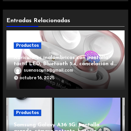
Entradas Relacionadas
Productos
Auriculares inalámbricos con pantalla
táctil LED, Bluetooth 5.4, cancelación de
ruido, impermeables y de larga duración.
suenoscuna@gmail.com
octubre 16, 2025
Productos
Samsung Galaxy A36 5G: pantalla