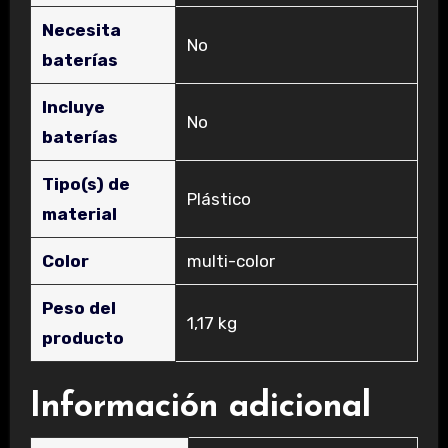
Necesita
‎No
baterías
Incluye
‎No
baterías
Tipo(s) de
‎Plástico
material
Color
‎‎multi-color
Peso del
‎1,17 kg
producto
Información adicional