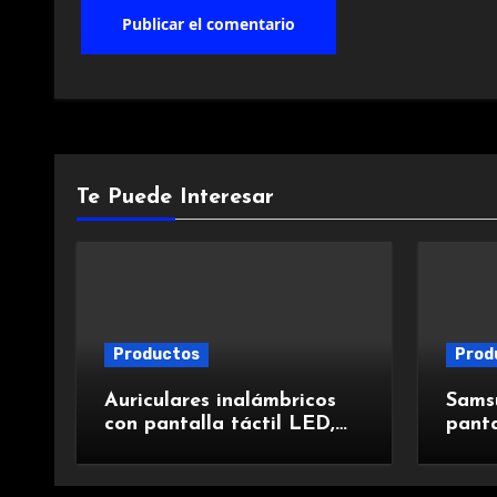
Te Puede Interesar
Productos
Prod
Auriculares inalámbricos
Sams
con pantalla táctil LED,
panta
Bluetooth 5.4, cancelación
poten
de ruido, impermeables y
y car
de larga duración.
exper