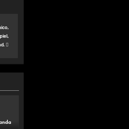
ico,
iel,
ad.
vanda