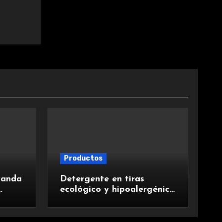
Productos
vanda
Detergente en tiras
ecológico y hipoalergénico
para lavadora, con
suavizante incluido y
fragancia de lavanda.