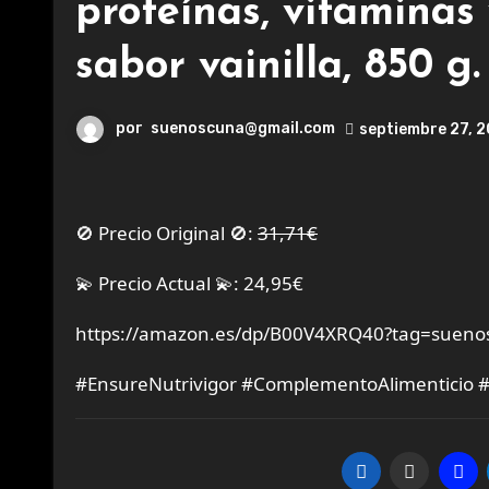
proteínas, vitaminas
sabor vainilla, 850 g.
por
suenoscuna@gmail.com
septiembre 27, 
🚫 Precio Original 🚫:
31,71€
💫 Precio Actual 💫: 24,95€
https://amazon.es/dp/B00V4XRQ40?tag=sueno
#EnsureNutrivigor #ComplementoAlimenticio 