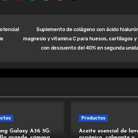
potencial
Suplemento de colágeno con ácido hialurón
de
magnesio y vitamina C para huesos, cartílagos y p
con descuento del 40% en segunda unid
uctos
Productos
ng Galaxy A36 5G:
Aceite esencial de la
lla grande, cámara
orgánico, calmante y