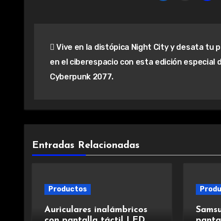
Navegación
Vive en la distópica Night City y desata tu 
de
en el ciberespacio con esta edición especial 
entradas
Cyberpunk 2077.
Entradas Relacionadas
Productos
Prod
Auriculares inalámbricos
Samsu
con pantalla táctil LED,
panta