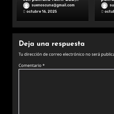
Bluetooth 5.4, cancelación
poten
suenoscuna@gmail.com
su
de ruido, impermeables y
y car
octubre 16, 2025
octu
de larga duración.
exper
Deja una respuesta
Tu dirección de correo electrónico no será public
Comentario
*