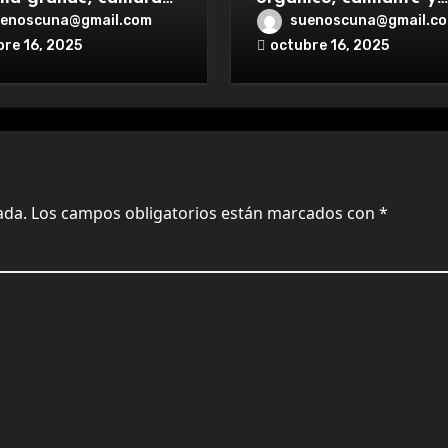
te, batería duradera
relajante, ideal para
enoscuna@gmail.com
suenoscuna@gmail.c
ga rápida para una
aromaterapia.
bre 16, 2025
octubre 16, 2025
iencia premium.
ada.
Los campos obligatorios están marcados con
*