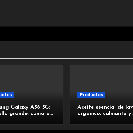
uctos
Productos
ung Galaxy A36 5G:
Aceite esencial de la
lla grande, cámara
orgánico, calmante y
te, batería duradera
relajante, ideal para
ga rápida para una
aromaterapia.
iencia premium.