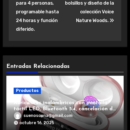
para 4 personas,
bolsillos y diseño de la
programable hasta
colección Voice
24 horas y función
Nature Woods.
diferido.
Entradas Relacionadas
Productos
Auriculares inalámbricos con pantalla
táctil LED, Bluetooth 5.4, cancelación de
ruido, impermeables y de larga duración.
suenoscuna@gmail.com
octubre 16, 2025