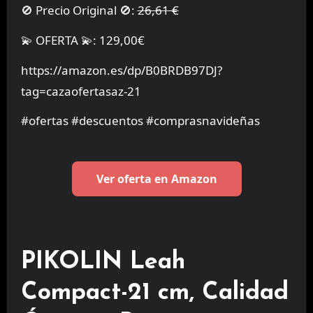
🚫 Precio Original 🚫:
26,61 €
💫 OFERTA 💫: 129,00€
https://amazon.es/dp/B0BRDB97DJ?
tag=cazaofertasaz-21
#ofertas #descuentos #comprasnavideñas
Ver oferta en Amazon
PIKOLIN Leah
Compact-21 cm, Calidad