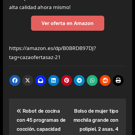
alta calidad ahora mismo!
Ver oferta en Amazon
https://amazon.es/dp/B0BRDB97DJ?
tag=cazaofertasaz-21
Navegación
Robot de cocina
Bolso de mujer tipo
de
con 45 programas de
mochila grande con
entradas
cocción, capacidad
polipiel, 2 asas, 4