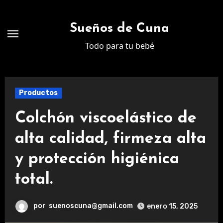
Ir
al
Sueños de Cuna
contenido
Todo para tu bebé
Productos
Colchón viscoelástico de
alta calidad, firmeza alta
y protección higiénica
total.
por
suenoscuna@gmail.com
enero 15, 2025