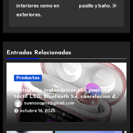
interiores como en
pasillo y baño.
exteriores.
Entradas Relacionadas
Productos
Auriculares inalámbricos con pantalla
táctil LED, Bluetooth 5.4, cancelación de
ruido, impermeables y de larga duración.
suenoscuna@gmail.com
octubre 16, 2025