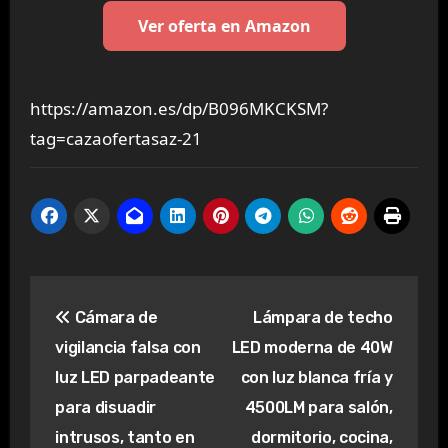
Ver oferta en Amazon
https://amazon.es/dp/B096MKCKSM?
tag=cazaofertasaz-21
Navegación
Cámara de
Lámpara de techo
de
vigilancia falsa con
LED moderna de 40W
entradas
luz LED parpadeante
con luz blanca fría y
para disuadir
4500LM para salón,
intrusos, tanto en
dormitorio, cocina,