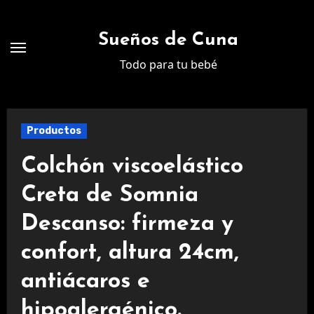
Ir
al
Sueños de Cuna
contenido
Todo para tu bebé
Productos
Colchón viscoelástico
Creta de Somnia
Descanso: firmeza y
confort, altura 24cm,
antiácaros e
hipoalergénico.