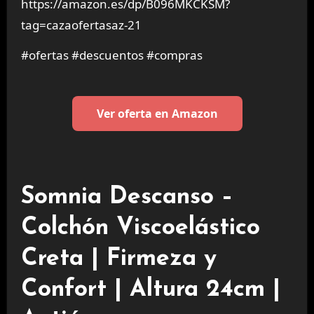
https://amazon.es/dp/B096MKCKSM?
tag=cazaofertasaz-21
#ofertas #descuentos #compras
Ver oferta en Amazon
Somnia Descanso –
Colchón Viscoelástico
Creta | Firmeza y
Confort | Altura 24cm |