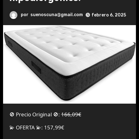
por
suenoscuna@gmail.com
febrero 6, 2025
🚫 Precio Original 🚫:
166,09€
💫 OFERTA 💫: 157,99€