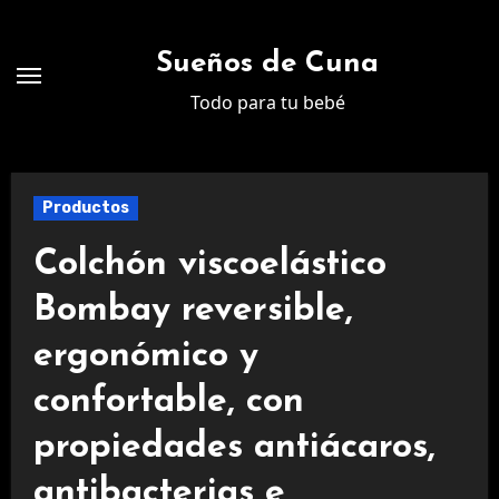
Ir
al
Sueños de Cuna
contenido
Todo para tu bebé
Productos
Colchón viscoelástico
Bombay reversible,
ergonómico y
confortable, con
propiedades antiácaros,
antibacterias e