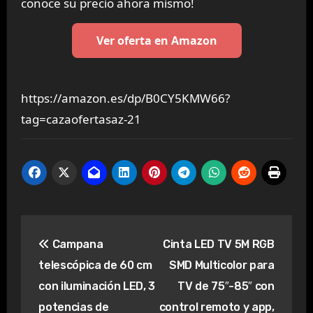
conoce su precio ahora mismo!
Ver oferta en Amazon
https://amazon.es/dp/B0CY5KMW66?
tag=cazaofertasaz-21
Navegación
Campana
Cinta LED TV 5M RGB
de
telescópica de 60 cm
SMD Multicolor para
entradas
con iluminación LED, 3
TV de 75″-85″ con
potencias de
control remoto y app,