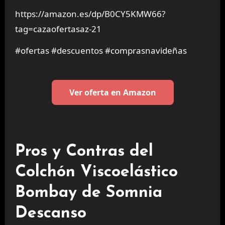
https://amazon.es/dp/B0CY5KMW66?
tag=cazaofertasaz-21
#ofertas #descuentos #comprasnavideñas
Ver oferta en Amazon
Pros y Contras del
Colchón Viscoelástico
Bombay de Somnia
Descanso