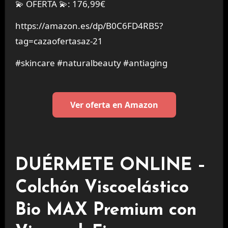
💫 OFERTA 💫: 176,99€
https://amazon.es/dp/B0C6FD4RB5?
tag=cazaofertasaz-21
#skincare #naturalbeauty #antiaging
Ver oferta en Amazon
DUÉRMETE ONLINE –
Colchón Viscoelástico
Bio MAX Premium con