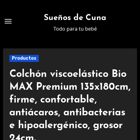
Ir
al
Sueños de Cuna
contenido
Todo para tu bebé
Productos
Colchón viscoelástico Bio
MAX Premium 135x180cm,
firme, confortable,
antiácaros, antibacterias
e hipoalergénico, grosor
24cm.