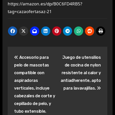
https://amazon.es/dp/B0C6FD4RB5?
tag=cazaofertasaz-21
Navegación
Accesorio para
Juego de utensilios
de
pelo de mascotas
de cocina de nylon
entradas
compatible con
resistente al calor y
aspiradoras
antiadherente, apto
verticales, incluye
para lavavajillas.
cabezales de corte y
cepillado de pelo, y
tubo extensible.