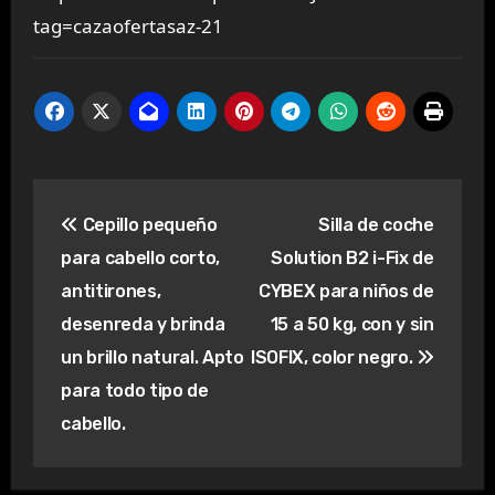
tag=cazaofertasaz-21
Navegación
Cepillo pequeño
Silla de coche
de
para cabello corto,
Solution B2 i-Fix de
entradas
antitirones,
CYBEX para niños de
desenreda y brinda
15 a 50 kg, con y sin
un brillo natural. Apto
ISOFIX, color negro.
para todo tipo de
cabello.