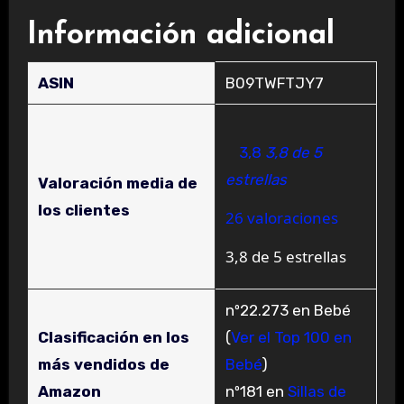
Información adicional
ASIN
B09TWFTJY7
3,8
3,8 de 5
estrellas
Valoración media de
los clientes
26 valoraciones
3,8 de 5 estrellas
nº22.273 en Bebé
Clasificación en los
(
Ver el Top 100 en
más vendidos de
Bebé
)
Amazon
nº181 en
Sillas de