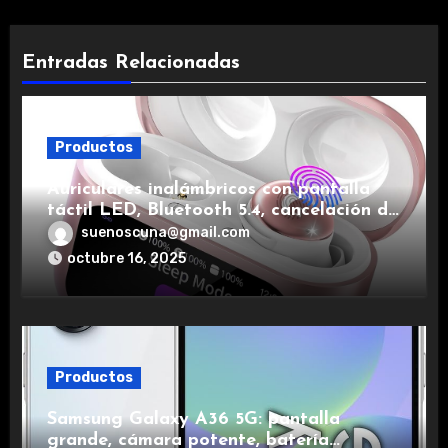
Entradas Relacionadas
Productos
Auriculares inalámbricos con pantalla
táctil LED, Bluetooth 5.4, cancelación de
ruido, impermeables y de larga duración.
suenoscuna@gmail.com
octubre 16, 2025
Productos
Samsung Galaxy A36 5G: pantalla
grande, cámara potente, batería