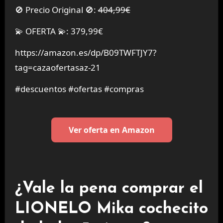
🚫 Precio Original 🚫:
404,99€
💫 OFERTA 💫: 379,99€
https://amazon.es/dp/B09TWFTJY7?
tag=cazaofertasaz-21
#descuentos #ofertas #compras
Ver oferta en Amazon
¿Vale la pena comprar el
LIONELO Mika cochecito