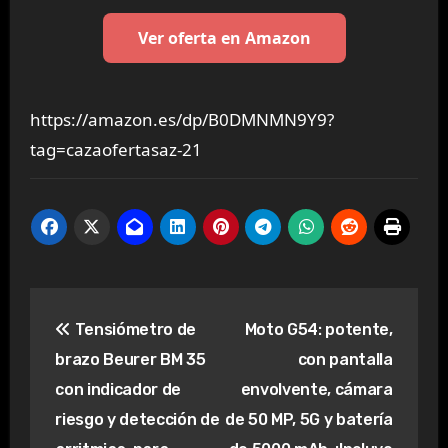
Ver oferta en Amazon
https://amazon.es/dp/B0DMNMN9Y9?
tag=cazaofertasaz-21
Navegación
Tensiómetro de
Moto G54: potente,
de
brazo Beurer BM 35
con pantalla
entradas
con indicador de
envolvente, cámara
riesgo y detección de
de 50 MP, 5G y batería