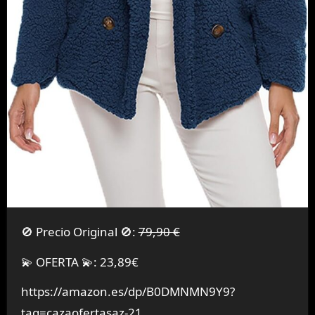
🚫 Precio Original 🚫:
79,90 €
💫 OFERTA 💫: 23,89€
https://amazon.es/dp/B0DMNMN9Y9?
tag=cazaofertasaz-21