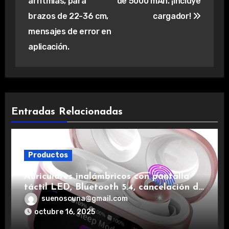
arritmias, para
de 5000 mAh. ¡Incluye
brazos de 22-36 cm,
cargador!
mensajes de error en
aplicación.
Entradas Relacionadas
Productos
Auriculares inalámbricos con pantalla
táctil LED, Bluetooth 5.4, cancelación de
ruido, impermeables y de larga duración.
suenoscuna@gmail.com
octubre 16, 2025