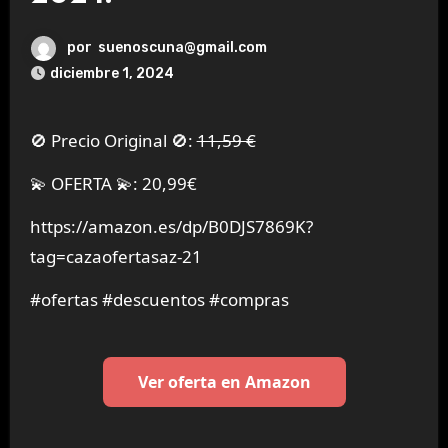
por
suenoscuna@gmail.com
diciembre 1, 2024
🚫 Precio Original 🚫:
11,59 €
💫 OFERTA 💫: 20,99€
https://amazon.es/dp/B0DJS7869K?
tag=cazaofertasaz-21
#ofertas #descuentos #compras
Ver oferta en Amazon