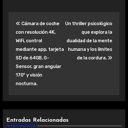
Navegación
Cámara de coche
Un thriller psicológico
de
con resolución 4K,
que explora la
entradas
WiFi, control
dualidad de la mente
mediante app, tarjeta
humana y los límites
SD de 64GB, G-
de la cordura.
Sensor, gran angular
170° y visión
nocturna.
Entradas Relacionadas