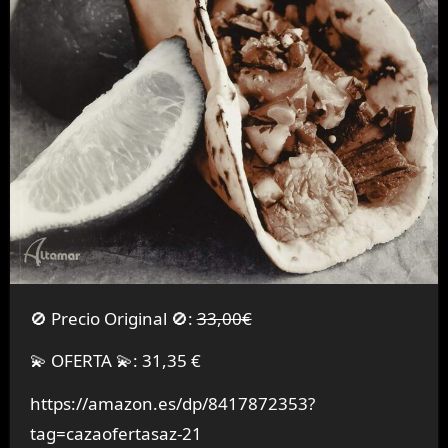
🚫 Precio Original 🚫:
33,00€
💫 OFERTA 💫: 31,35 €
https://amazon.es/dp/8417872353?
tag=cazaofertasaz-21